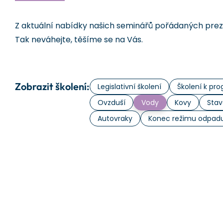
Z aktuální nabídky našich seminářů pořádaných prezen
Tak neváhejte, těšíme se na Vás.
Zobrazit školení:
Legislativní školení
Školení k p
Ovzduší
Vody
Kovy
Stav
Autovraky
Konec režimu odpad