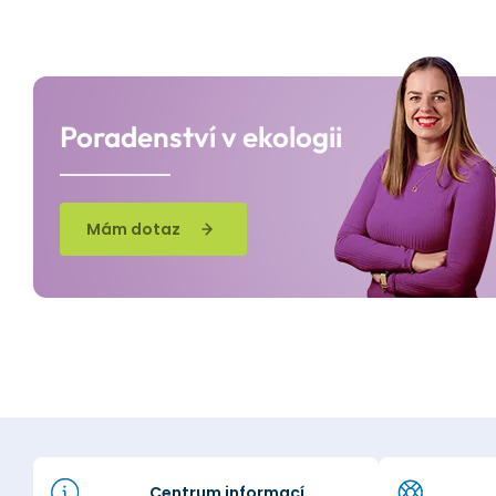
Poradenství v ekologii
Mám dotaz
Centrum informací