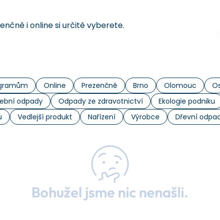
čně i online si určitě vyberete.
rogramům
Online
Prezenčně
Brno
Olomouc
Os
ební odpady
Odpady ze zdravotnictví
Ekologie podniku
u
Vedlejší produkt
Nařízení
Výrobce
Dřevní odpa
Bohužel jsme nic nenašli.