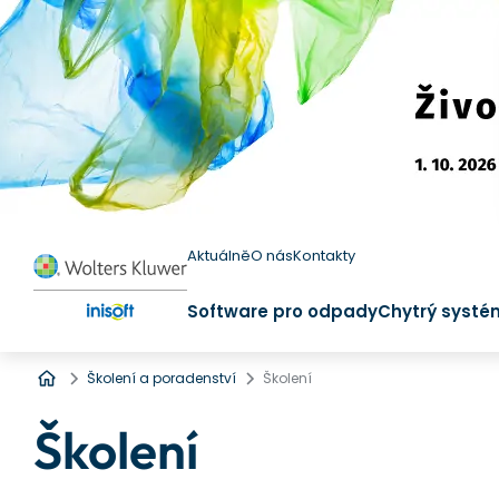
Aktuálně
O nás
Kontakty
Software pro odpady
Chytrý systé
Úvod
Školení a poradenství
Školení
Školení