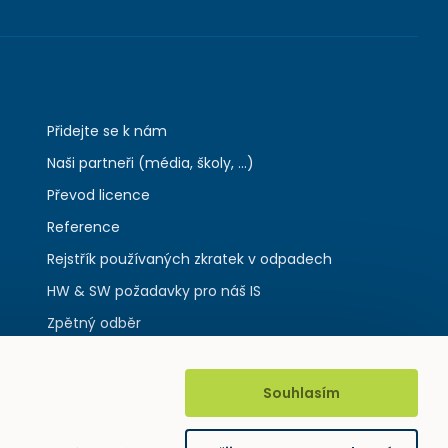
Přidejte se k nám
Naši partneři (média, školy, ...)
Převod licence
Reference
Rejstřík používaných zkratek v odpadech
HW & SW požadavky pro náš IS
Zpětný odběr
Souhlasím