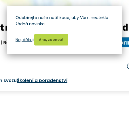
Odebírejte naše notifikace, aby Vám neutekla
žádná novinka.
Ne, děkuji
Ano, zapnout
m svozu
Školení a poradenství