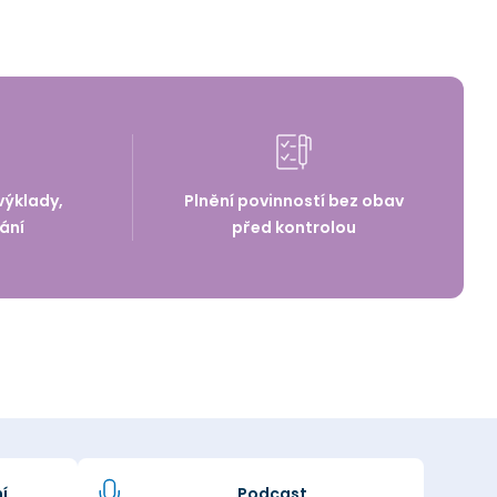
výklady,
Plnění povinností bez obav
ání
před kontrolou
í
Podcast