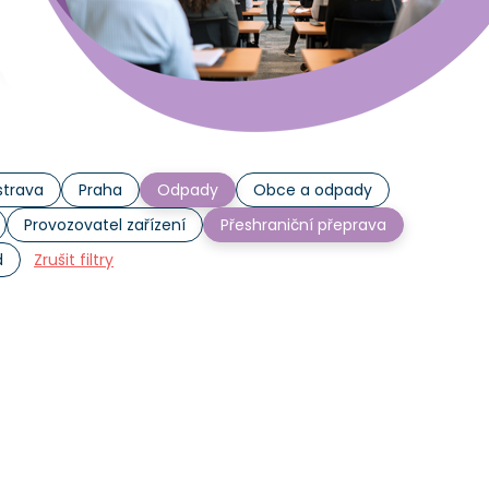
trava
Praha
Odpady
Obce a odpady
Provozovatel zařízení
Přeshraniční přeprava
d
Zrušit filtry