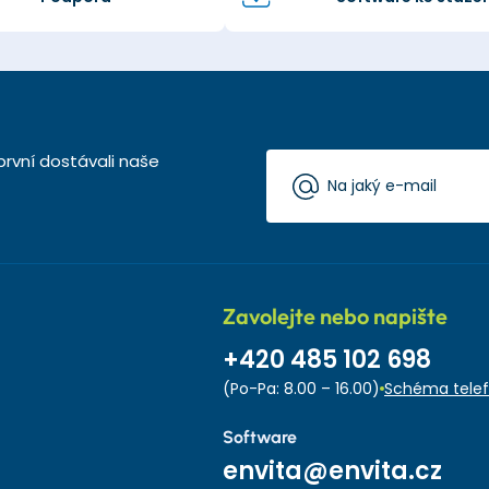
první dostávali naše
Zavolejte nebo napište
+420 485 102 698
(Po-Pa: 8.00 – 16.00)
Schéma telef
Software
envita@envita.cz