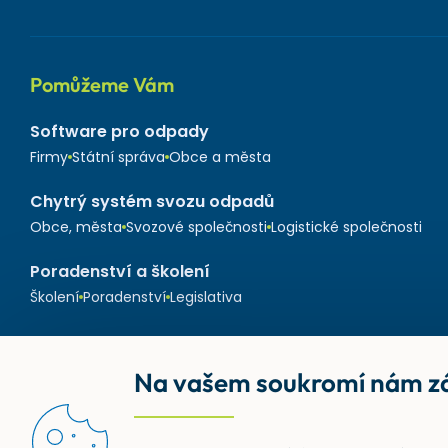
Pomůžeme Vám
Software pro odpady
Firmy
Státní správa
Obce a města
Chytrý systém svozu odpadů
Obce, města
Svozové společnosti
Logistické společnosti
Poradenství a školení
Školení
Poradenství
Legislativa
Na vašem soukromí nám zá