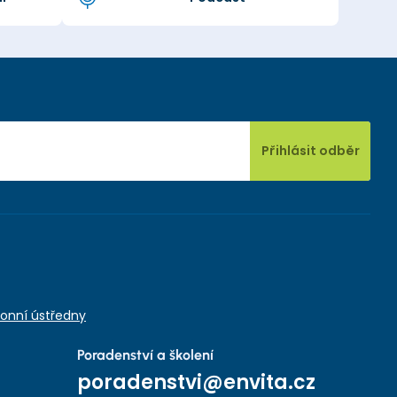
Přihlásit odběr
onní ústředny
Poradenství a školení
poradenstvi@envita.cz