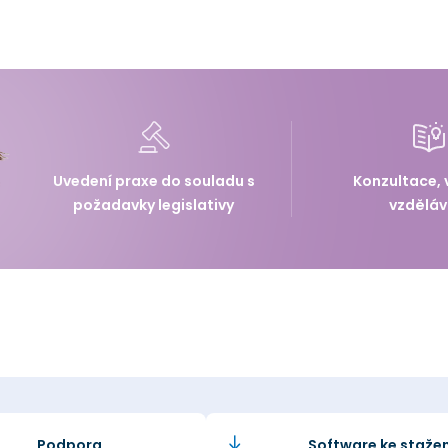
Uvedení praxe do souladu s
Konzultace, 
požadavky legislativy
vzděláv
Podpora
Software ke stažen