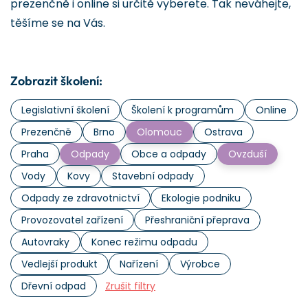
prezenčně i online si určitě vyberete. Tak neváhejte,
těšíme se na Vás.
Zobrazit školení:
Legislativní školení
Školení k programům
Online
Prezenčně
Brno
Olomouc
Ostrava
Praha
Odpady
Obce a odpady
Ovzduší
Vody
Kovy
Stavební odpady
Odpady ze zdravotnictví
Ekologie podniku
Provozovatel zařízení
Přeshraniční přeprava
Autovraky
Konec režimu odpadu
Vedlejší produkt
Nařízení
Výrobce
Dřevní odpad
Zrušit filtry