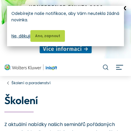
Odebírejte naše notifikace, aby Vám neutekla žádná
novinka.
Ne, děkuji
Ano, zapnout
H
Školení a poradenství
Školení
Z aktuální nabídky našich seminářů pořádaných