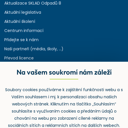
Aktualizace SKLAD Odpadů 8
Aktuální legislativa
Aktuální školení
Centrum informací
Přidejte se k nám
Naši partneři (média, školy, ...)
Převod licence
Reference
Na vašem soukromí nám záleží
Rejstřík používaných zkratek v odpadech
HW & SW požadavky pro náš IS
Soubory cookies používáme k zajištění funkčnosti webu a s
Zpětný odběr
Vaším souhlasem i mj. k personalizaci obsahu našich
webových stránek. Kliknutím na tlačítko „Souhlasím“
souhlasíte s využívaním cookies a předáním údajů o
chování na webu pro zobrazení cílené reklamy na
sociálních sítích a reklamních sítích na dalších webech.