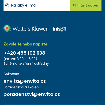
Přihlásit odběr
Zavolejte nebo napište
+420 485 102 698
(Po-Pa: 8.00 – 16.00)
Schéma telefonní ústředny
Software
envita@envita.cz
Poradenství a školení
poradenstvi@envita.cz