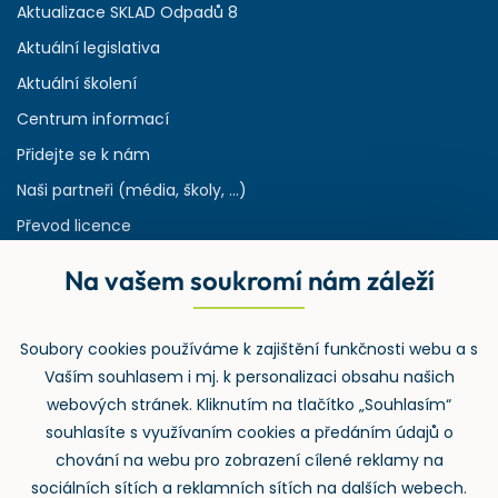
Aktualizace SKLAD Odpadů 8
Aktuální legislativa
Aktuální školení
Centrum informací
Přidejte se k nám
Naši partneři (média, školy, ...)
Převod licence
Reference
Na vašem soukromí nám záleží
Rejstřík používaných zkratek v odpadech
HW & SW požadavky pro náš IS
Soubory cookies používáme k zajištění funkčnosti webu a s
Zpětný odběr
Vaším souhlasem i mj. k personalizaci obsahu našich
webových stránek. Kliknutím na tlačítko „Souhlasím“
souhlasíte s využívaním cookies a předáním údajů o
chování na webu pro zobrazení cílené reklamy na
sociálních sítích a reklamních sítích na dalších webech.