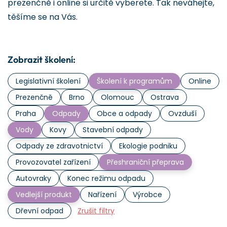
prezenčně i online si určitě vyberete. Tak neváhejte,
těšíme se na Vás.
Zobrazit školení:
Legislativní školení
Školení k programům
Online
Prezenčně
Brno
Olomouc
Ostrava
Praha
Odpady
Obce a odpady
Ovzduší
Vody
Kovy
Stavební odpady
Odpady ze zdravotnictví
Ekologie podniku
Provozovatel zařízení
Přeshraniční přeprava
Autovraky
Konec režimu odpadu
Vedlejší produkt
Nařízení
Výrobce
Dřevní odpad
Zrušit filtry