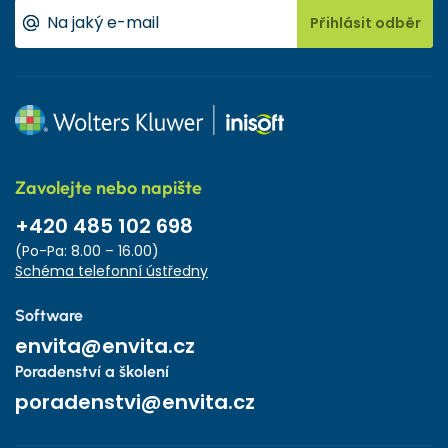
Přihlásit odběr
Zavolejte nebo napište
+420 485 102 698
(Po-Pa: 8.00 – 16.00)
Schéma telefonní ústředny
Software
envita@envita.cz
Poradenství a školení
poradenstvi@envita.cz