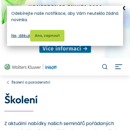
Odebírejte naše notifikace, aby Vám neutekla žádná
novinka.
Ne, děkuji
Ano, zapnout
H
Školení a poradenství
Školení
Z aktuální nabídky našich seminářů pořádaných