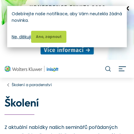
Odebírejte naše notifikace, aby Vám neutekla žádná
novinka.
Ne, děkuji
Ano, zapnout
H
Školení a poradenství
Školení
Z aktuální nabídky našich seminářů pořádaných