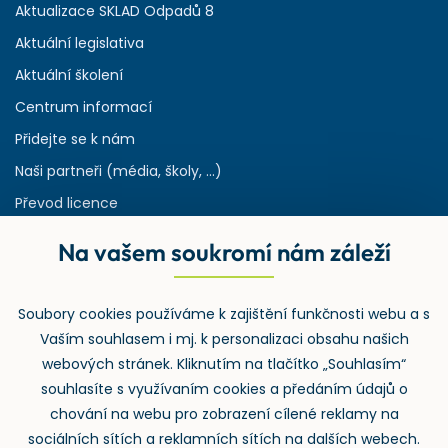
Aktualizace SKLAD Odpadů 8
Aktuální legislativa
Aktuální školení
Centrum informací
Přidejte se k nám
Naši partneři (média, školy, ...)
Převod licence
Reference
Na vašem soukromí nám záleží
Rejstřík používaných zkratek v odpadech
HW & SW požadavky pro náš IS
Soubory cookies používáme k zajištění funkčnosti webu a s
Zpětný odběr
Vaším souhlasem i mj. k personalizaci obsahu našich
webových stránek. Kliknutím na tlačítko „Souhlasím“
souhlasíte s využívaním cookies a předáním údajů o
chování na webu pro zobrazení cílené reklamy na
sociálních sítích a reklamních sítích na dalších webech.