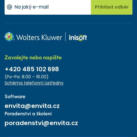
Přihlásit odběr
Zavolejte nebo napište
+420 485 102 698
(Po-Pa: 8.00 – 16.00)
Schéma telefonní ústředny
Software
envita@envita.cz
Poradenství a školení
poradenstvi@envita.cz