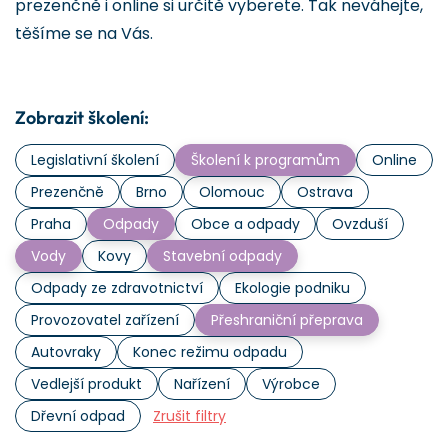
prezenčně i online si určitě vyberete. Tak neváhejte,
těšíme se na Vás.
Zobrazit školení:
Legislativní školení
Školení k programům
Online
Prezenčně
Brno
Olomouc
Ostrava
Praha
Odpady
Obce a odpady
Ovzduší
Vody
Kovy
Stavební odpady
Odpady ze zdravotnictví
Ekologie podniku
Provozovatel zařízení
Přeshraniční přeprava
Autovraky
Konec režimu odpadu
Vedlejší produkt
Nařízení
Výrobce
Dřevní odpad
Zrušit filtry