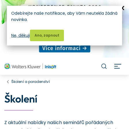
Odebírejte naše notifikace, aby Vám neutekla žádná
novinka.
Ne, děkuji
Ano, zapnout
H
Školení a poradenství
Školení
Z aktuální nabídky našich seminářů pořádaných