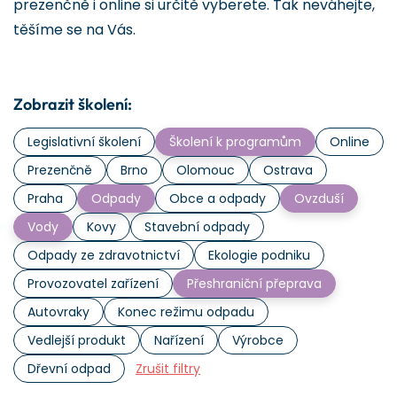
prezenčně i online si určitě vyberete. Tak neváhejte,
těšíme se na Vás.
Zobrazit školení:
Legislativní školení
Školení k programům
Online
Prezenčně
Brno
Olomouc
Ostrava
Praha
Odpady
Obce a odpady
Ovzduší
Vody
Kovy
Stavební odpady
Odpady ze zdravotnictví
Ekologie podniku
Provozovatel zařízení
Přeshraniční přeprava
Autovraky
Konec režimu odpadu
Vedlejší produkt
Nařízení
Výrobce
Dřevní odpad
Zrušit filtry