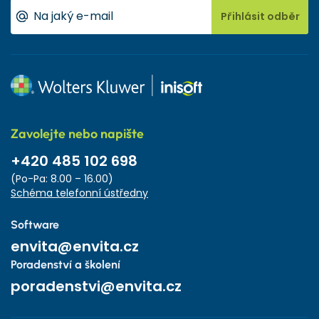
Přihlásit odběr
Zavolejte nebo napište
+420 485 102 698
(Po-Pa: 8.00 – 16.00)
Schéma telefonní ústředny
Software
envita@envita.cz
Poradenství a školení
poradenstvi@envita.cz