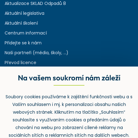
Aktualizace SKLAD Odpadů 8
Aktuální legislativa
Aktuální školení
Centrum informací
Přidejte se k nám
Naši partneři (média, školy, ...)
Převod licence
Reference
Na vašem soukromí nám záleží
Rejstřík používaných zkratek v odpadech
HW & SW požadavky pro náš IS
Soubory cookies používáme k zajištění funkčnosti webu a s
Zpětný odběr
Vaším souhlasem i mj. k personalizaci obsahu našich
webových stránek. Kliknutím na tlačítko „Souhlasím“
souhlasíte s využívaním cookies a předáním údajů o
chování na webu pro zobrazení cílené reklamy na
sociálních sítích a reklamních sítích na dalších webech.