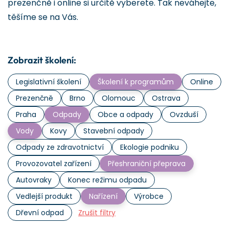
prezenčně i online si určitě vyberete. Tak neváhejte,
těšíme se na Vás.
Zobrazit školení:
Legislativní školení
Školení k programům
Online
Prezenčně
Brno
Olomouc
Ostrava
Praha
Odpady
Obce a odpady
Ovzduší
Vody
Kovy
Stavební odpady
Odpady ze zdravotnictví
Ekologie podniku
Provozovatel zařízení
Přeshraniční přeprava
Autovraky
Konec režimu odpadu
Vedlejší produkt
Nařízení
Výrobce
Dřevní odpad
Zrušit filtry