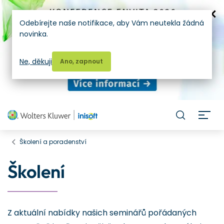
Odebírejte naše notifikace, aby Vám neutekla žádná
novinka.
Ne, děkuji
Ano, zapnout
H
Školení a poradenství
Školení
Z aktuální nabídky našich seminářů pořádaných