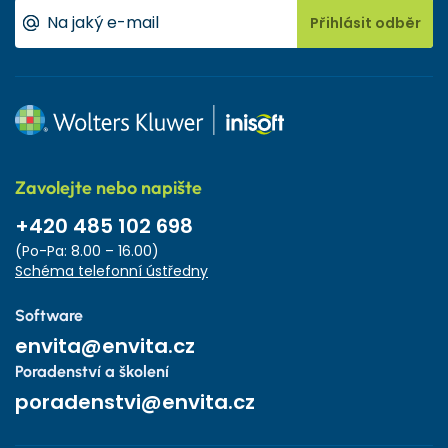
Přihlásit odběr
Zavolejte nebo napište
+420 485 102 698
(Po-Pa: 8.00 – 16.00)
Schéma telefonní ústředny
Software
envita@envita.cz
Poradenství a školení
poradenstvi@envita.cz