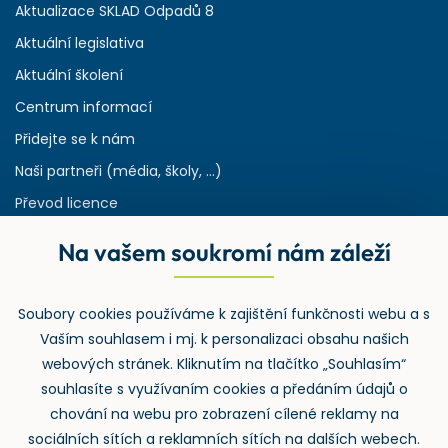
Aktualizace SKLAD Odpadů 8
Aktuální legislativa
Aktuální školení
Centrum informací
Přidejte se k nám
Naši partneři (média, školy, ...)
Převod licence
Reference
Na vašem soukromí nám záleží
Rejstřík používaných zkratek v odpadech
HW & SW požadavky pro náš IS
Soubory cookies používáme k zajištění funkčnosti webu a s
Zpětný odběr
Vaším souhlasem i mj. k personalizaci obsahu našich
webových stránek. Kliknutím na tlačítko „Souhlasím“
souhlasíte s využívaním cookies a předáním údajů o
chování na webu pro zobrazení cílené reklamy na
sociálních sítích a reklamních sítích na dalších webech.