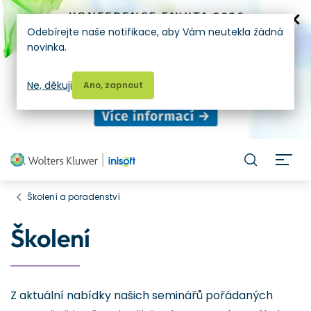
Odebírejte naše notifikace, aby Vám neutekla žádná
novinka.
Ne, děkuji
Ano, zapnout
H
Školení a poradenství
Školení
Z aktuální nabídky našich seminářů pořádaných