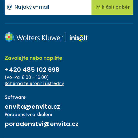
Přihlásit odběr
Zavolejte nebo napište
+420 485 102 698
(Po-Pa: 8.00 – 16.00)
Schéma telefonní ústředny
Software
envita@envita.cz
Poradenství a školení
poradenstvi@envita.cz