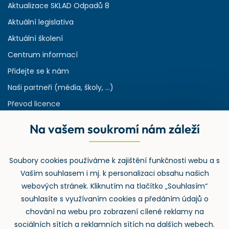
Aktualizace SKLAD Odpadů 8
Aktuální legislativa
Aktuální školení
Centrum informací
Přidejte se k nám
Naši partneři (média, školy, ...)
Převod licence
Reference
Na vašem soukromí nám záleží
Rejstřík používaných zkratek v odpadech
HW & SW požadavky pro náš IS
Soubory cookies používáme k zajištění funkčnosti webu a s
Zpětný odběr
Vaším souhlasem i mj. k personalizaci obsahu našich
webových stránek. Kliknutím na tlačítko „Souhlasím“
souhlasíte s využívaním cookies a předáním údajů o
chování na webu pro zobrazení cílené reklamy na
sociálních sítích a reklamních sítích na dalších webech.