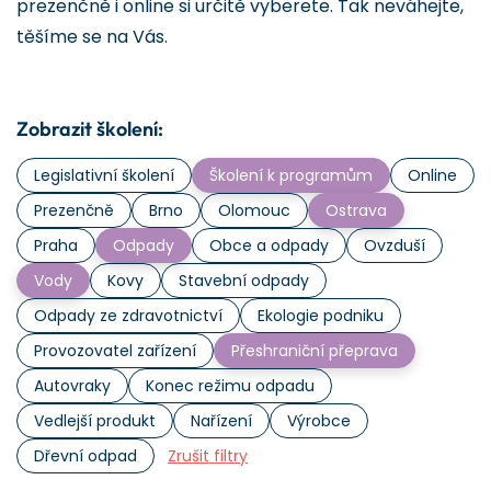
prezenčně i online si určitě vyberete. Tak neváhejte,
těšíme se na Vás.
Zobrazit školení:
Legislativní školení
Školení k programům
Online
Prezenčně
Brno
Olomouc
Ostrava
Praha
Odpady
Obce a odpady
Ovzduší
Vody
Kovy
Stavební odpady
Odpady ze zdravotnictví
Ekologie podniku
Provozovatel zařízení
Přeshraniční přeprava
Autovraky
Konec režimu odpadu
Vedlejší produkt
Nařízení
Výrobce
Dřevní odpad
Zrušit filtry