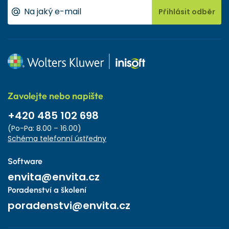
Přihlásit odběr
Zavolejte nebo napište
+420 485 102 698
(Po-Pa: 8.00 – 16.00)
Schéma telefonní ústředny
Software
envita@envita.cz
Poradenství a školení
poradenstvi@envita.cz