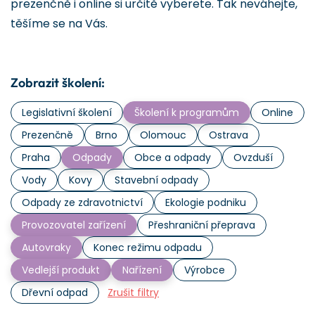
prezenčně i online si určitě vyberete. Tak neváhejte,
těšíme se na Vás.
Zobrazit školení:
Legislativní školení
Školení k programům
Online
Prezenčně
Brno
Olomouc
Ostrava
Praha
Odpady
Obce a odpady
Ovzduší
Vody
Kovy
Stavební odpady
Odpady ze zdravotnictví
Ekologie podniku
Provozovatel zařízení
Přeshraniční přeprava
Autovraky
Konec režimu odpadu
Vedlejší produkt
Nařízení
Výrobce
Dřevní odpad
Zrušit filtry