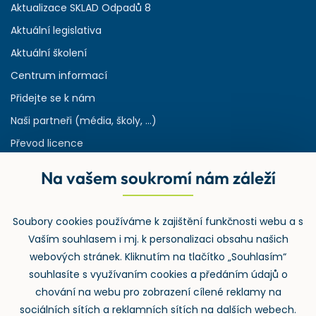
Aktualizace SKLAD Odpadů 8
Aktuální legislativa
Aktuální školení
Centrum informací
Přidejte se k nám
Naši partneři (média, školy, ...)
Převod licence
Reference
Na vašem soukromí nám záleží
Rejstřík používaných zkratek v odpadech
HW & SW požadavky pro náš IS
Soubory cookies používáme k zajištění funkčnosti webu a s
Zpětný odběr
Vaším souhlasem i mj. k personalizaci obsahu našich
webových stránek. Kliknutím na tlačítko „Souhlasím“
souhlasíte s využívaním cookies a předáním údajů o
chování na webu pro zobrazení cílené reklamy na
sociálních sítích a reklamních sítích na dalších webech.