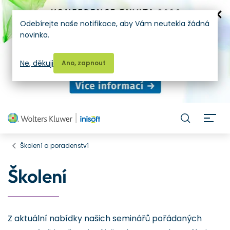
Odebírejte naše notifikace, aby Vám neutekla žádná
novinka.
Ne, děkuji
Ano, zapnout
H
Školení a poradenství
Školení
Z aktuální nabídky našich seminářů pořádaných