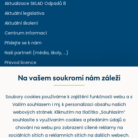
Aktualizace SKLAD Odpadů 8
Aktuální legislativa
Aktuální školení
Centrum informací
Přidejte se k nám
Naši partneři (média, školy, ...)
Převod licence
Reference
Na vašem soukromí nám záleží
Rejstřík používaných zkratek v odpadech
HW & SW požadavky pro náš IS
Soubory cookies používáme k zajištění funkčnosti webu a s
Zpětný odběr
Vaším souhlasem i mj. k personalizaci obsahu našich
webových stránek. Kliknutím na tlačítko „Souhlasím“
souhlasíte s využívaním cookies a předáním údajů o
chování na webu pro zobrazení cílené reklamy na
sociálních sítích a reklamních sítích na dalších webech.