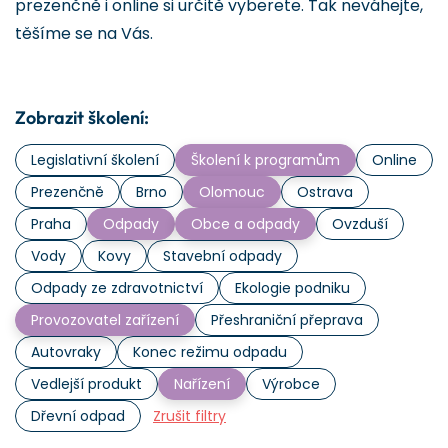
prezenčně i online si určitě vyberete. Tak neváhejte,
těšíme se na Vás.
Zobrazit školení:
Legislativní školení
Školení k programům
Online
Prezenčně
Brno
Olomouc
Ostrava
Praha
Odpady
Obce a odpady
Ovzduší
Vody
Kovy
Stavební odpady
Odpady ze zdravotnictví
Ekologie podniku
Provozovatel zařízení
Přeshraniční přeprava
Autovraky
Konec režimu odpadu
Vedlejší produkt
Nařízení
Výrobce
Dřevní odpad
Zrušit filtry