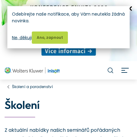
Odebírejte naše notifikace, aby Vám neutekla žádná
novinka.
Ne, děkuji
Ano, zapnout
H
Školení a poradenství
Školení
Z aktuální nabídky našich seminářů pořádaných