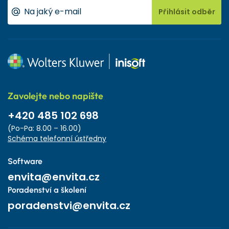
Přihlásit odběr
Zavolejte nebo napište
+420 485 102 698
(Po-Pa: 8.00 – 16.00)
Schéma telefonní ústředny
Software
envita@envita.cz
Poradenství a školení
poradenstvi@envita.cz