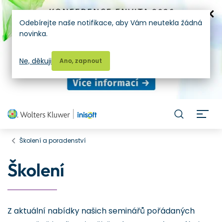
Odebírejte naše notifikace, aby Vám neutekla žádná
novinka.
Ne, děkuji
Ano, zapnout
H
Školení a poradenství
Školení
Z aktuální nabídky našich seminářů pořádaných