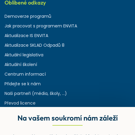
Oblíbené odkazy
Demoverze programů
Jak pracovat s programem ENVITA
Aktualizace IS ENVITA
Aktualizace SKLAD Odpadů 8
Aktuální legislativa
Aktuální školení
Centrum informací
Přidejte se k nám
Naši partneři (média, školy, ...)
Převod licence
Reference
Na vašem soukromí nám záleží
Rejstřík používaných zkratek v odpadech
HW & SW požadavky pro náš IS