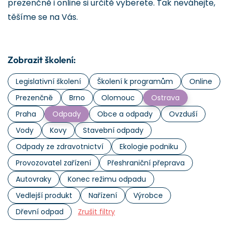
prezenčně i online si určitě vyberete. Tak neváhejte,
těšíme se na Vás.
Zobrazit školení:
Legislativní školení
Školení k programům
Online
Prezenčně
Brno
Olomouc
Ostrava
Praha
Odpady
Obce a odpady
Ovzduší
Vody
Kovy
Stavební odpady
Odpady ze zdravotnictví
Ekologie podniku
Provozovatel zařízení
Přeshraniční přeprava
Autovraky
Konec režimu odpadu
Vedlejší produkt
Nařízení
Výrobce
Dřevní odpad
Zrušit filtry