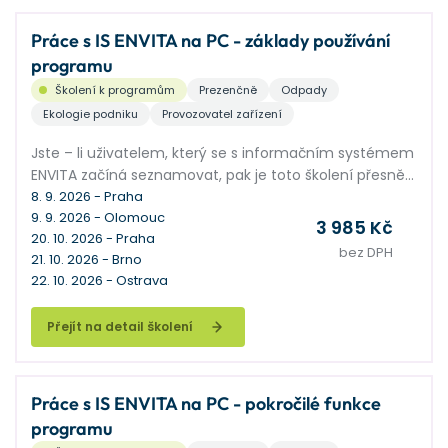
Práce s IS ENVITA na PC - základy používání
programu
Školení k programům
Prezenčně
Odpady
Ekologie podniku
Provozovatel zařízení
Jste – li uživatelem, který se s informačním systémem
ENVITA začíná seznamovat, pak je toto školení přesně
pro vás.
8. 9. 2026 - Praha
9. 9. 2026 - Olomouc
3 985 Kč
20. 10. 2026 - Praha
bez DPH
21. 10. 2026 - Brno
22. 10. 2026 - Ostrava
Přejít na detail školení
Práce s IS ENVITA na PC - pokročilé funkce
programu