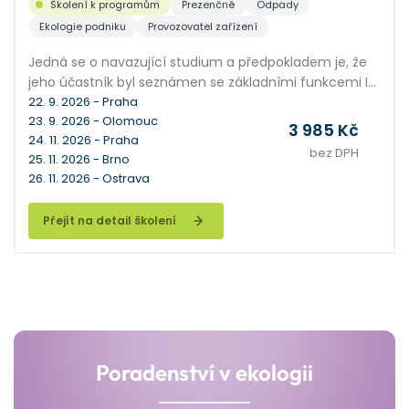
Školení k programům
Prezenčně
Odpady
Ekologie podniku
Provozovatel zařízení
Jedná se o navazující studium a předpokladem je, že
jeho účastník byl seznámen se základními funkcemi IS
ENVITA. Seminář je zaměřen na podrobné vysvětlení
22. 9. 2026 - Praha
23. 9. 2026 - Olomouc
práce s IS ENVITA pro jeho pokročilé uživatele. Společně
3 985 Kč
24. 11. 2026 - Praha
probereme pokročilé funkce v agendách Subjekty a
bez DPH
25. 11. 2026 - Brno
Odpady, vysvětlíme hromadné operace a mnoho
26. 11. 2026 - Ostrava
dalších nadstavbových funkcí, kterými se naučíte
využívat ENVITU na maximum.
Přejít na detail školení
Poradenství v ekologii