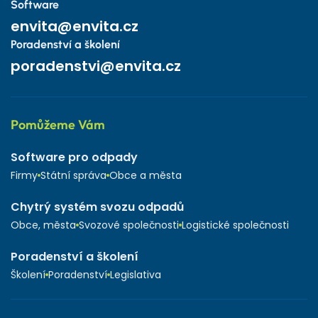
Software
envita@envita.cz
Poradenství a školení
poradenstvi@envita.cz
Pomůžeme Vám
Software pro odpady
Firmy
Státní správa
Obce a města
Chytrý systém svozu odpadů
Obce, města
Svozové společnosti
Logistické společnosti
Poradenství a školení
Školení
Poradenství
Legislativa