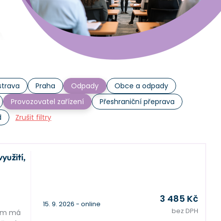
trava
Praha
Odpady
Obce a odpady
Provozovatel zařízení
Přeshraniční přeprava
d
Zrušit filtry
yužití,
3 485 Kč
15. 9. 2026 - online
bez DPH
lem má