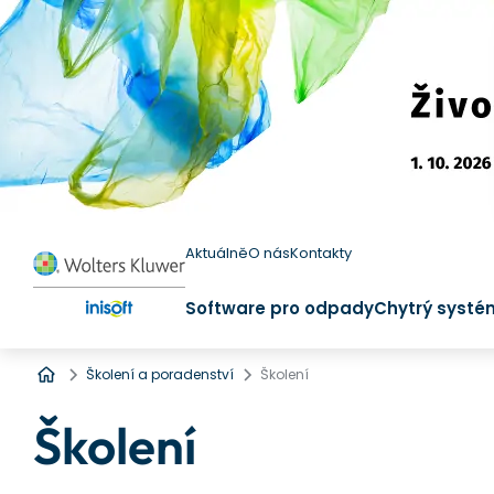
Aktuálně
O nás
Kontakty
Software pro odpady
Chytrý systé
Úvod
Školení a poradenství
Školení
Školení