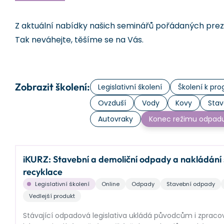
Z aktuální nabídky našich seminářů pořádaných prezen
Tak neváhejte, těšíme se na Vás.
Zobrazit školení:
Legislativní školení
Školení k p
Ovzduší
Vody
Kovy
Stav
Autovraky
Konec režimu odpad
iKURZ: Stavební a demoliční odpady a nakládání s 
recyklace
Legislativní školení
Online
Odpady
Stavební odpady
Vedlejší produkt
Stávající odpadová legislativa ukládá původcům i zprac