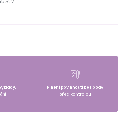
ství. V
h
v praxi
výklady,
Plnění povinností bez obav
ání
před kontrolou