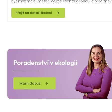
být maximální možné využití těchto odpadů, a také znov
této souvislosti stavebníky trápí řada praktických problé
odpadů, hlavně výrobci recyklátů, stále čekají na upřesněn
Přejít na detail školení
proveditelná řešení nakládání s odpady vznikajícími ve st
Poradenství v ekologii
Mám dotaz