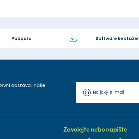
Podpora
Software ke stažen
první dostávali naše
Zavolejte nebo napište