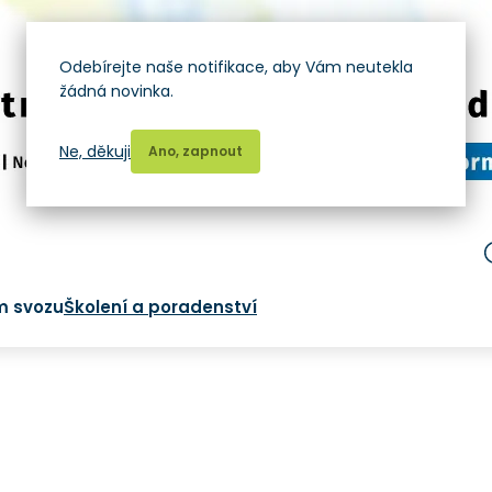
Odebírejte naše notifikace, aby Vám neutekla
žádná novinka.
Ne, děkuji
Ano, zapnout
m svozu
Školení a poradenství