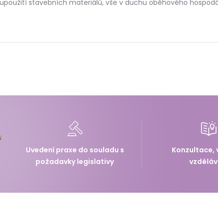
upoužití stavebních materiálů, vše v duchu oběhového hospodář
mů, např. při nakládání s přebytky zemin. Zpracovatelé stavebníc
í legislativy. V semináři nastíníme legislativně správná a přitom 
avebnictví.
Uvedení praxe do souladu s
Konzultace, 
požadavky legislativy
vzděláv