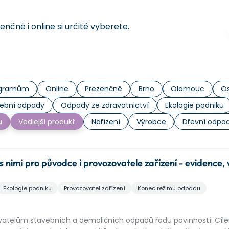
čně i online si určitě vyberete.
rogramům
Online
Prezenčně
Brno
Olomouc
Os
ební odpady
Odpady ze zdravotnictví
Ekologie podniku
u
Vedlejší produkt
Nařízení
Výrobce
Dřevní odpa
nimi pro původce i provozovatele zařízení - evidence, v
Ekologie podniku
Provozovatel zařízení
Konec režimu odpadu
ovatelům stavebních a demoličních odpadů řadu povinností. Cí