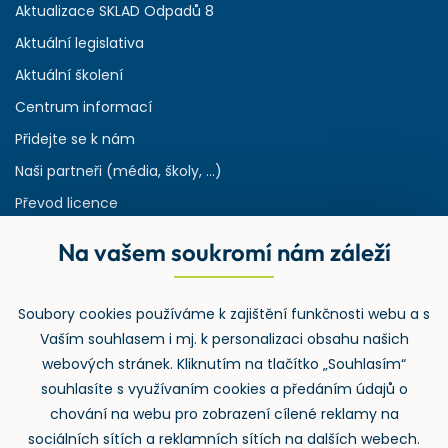
Aktualizace SKLAD Odpadů 8
Aktuální legislativa
Aktuální školení
Centrum informací
Přidejte se k nám
Naši partneři (média, školy, ...)
Převod licence
Reference
Na vašem soukromí nám záleží
Rejstřík používaných zkratek v odpadech
HW & SW požadavky pro náš IS
Soubory cookies používáme k zajištění funkčnosti webu a s
Zpětný odběr
Vaším souhlasem i mj. k personalizaci obsahu našich
webových stránek. Kliknutím na tlačítko „Souhlasím“
souhlasíte s využívaním cookies a předáním údajů o
chování na webu pro zobrazení cílené reklamy na
sociálních sítích a reklamních sítích na dalších webech.