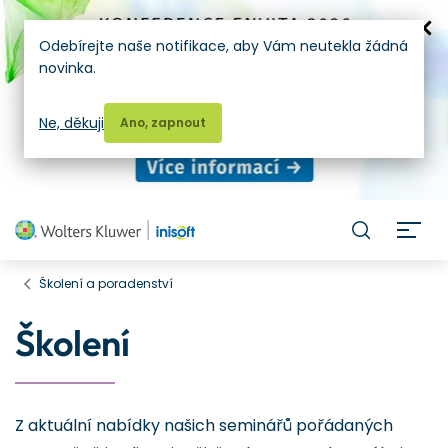
Odebírejte naše notifikace, aby Vám neutekla žádná
novinka.
Ne, děkuji
Ano, zapnout
H
Školení a poradenství
Školení
Z aktuální nabídky našich seminářů pořádaných