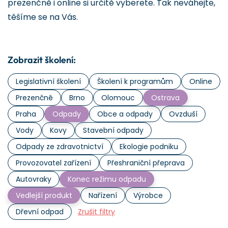
prezenčně i online si určitě vyberete. Tak neváhejte,
těšíme se na Vás.
Zobrazit školení:
Legislativní školení
Školení k programům
Online
Prezenčně
Brno
Olomouc
Ostrava
Praha
Odpady
Obce a odpady
Ovzduší
Vody
Kovy
Stavební odpady
Odpady ze zdravotnictví
Ekologie podniku
Provozovatel zařízení
Přeshraniční přeprava
Autovraky
Konec režimu odpadu
Vedlejší produkt
Nařízení
Výrobce
Dřevní odpad
Zrušit filtry