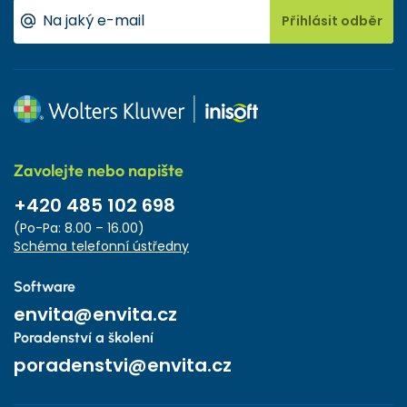
Přihlásit odběr
Zavolejte nebo napište
+420 485 102 698
(Po-Pa: 8.00 – 16.00)
Schéma telefonní ústředny
Software
envita@envita.cz
Poradenství a školení
poradenstvi@envita.cz