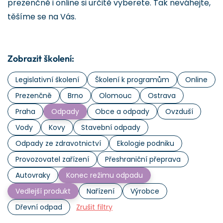
prezenčně i online si určitě vyberete. Tak neváhejte,
těšíme se na Vás.
Zobrazit školení:
Legislativní školení
Školení k programům
Online
Prezenčně
Brno
Olomouc
Ostrava
Praha
Odpady
Obce a odpady
Ovzduší
Vody
Kovy
Stavební odpady
Odpady ze zdravotnictví
Ekologie podniku
Provozovatel zařízení
Přeshraniční přeprava
Autovraky
Konec režimu odpadu
Vedlejší produkt
Nařízení
Výrobce
Dřevní odpad
Zrušit filtry