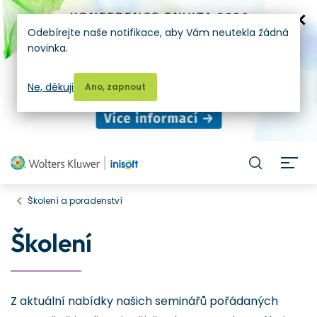
Odebírejte naše notifikace, aby Vám neutekla žádná
novinka.
Ne, děkuji
Ano, zapnout
H
Školení a poradenství
Školení
Z aktuální nabídky našich seminářů pořádaných