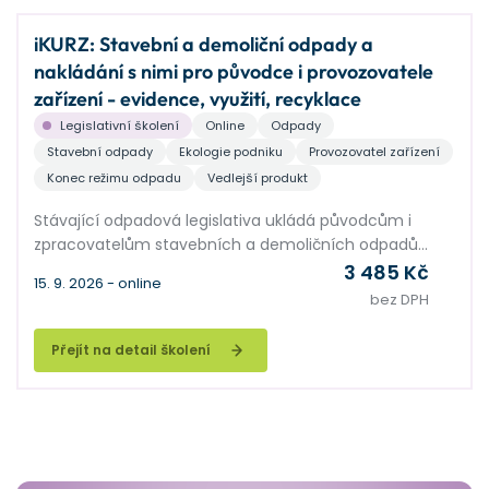
iKURZ: Stavební a demoliční odpady a
nakládání s nimi pro původce i provozovatele
zařízení - evidence, využití, recyklace
Legislativní školení
Online
Odpady
Stavební odpady
Ekologie podniku
Provozovatel zařízení
Konec režimu odpadu
Vedlejší produkt
Stávající odpadová legislativa ukládá původcům i
zpracovatelům stavebních a demoličních odpadů
řadu povinností. Cílem má být maximální možné
3 485 Kč
15. 9. 2026 - online
využití těchto odpadů, a také znovupoužití stavebních
bez DPH
materiálů, vše v duchu oběhového hospodářství. V
této souvislosti stavebníky trápí řada praktických
Přejít na detail školení
problémů, např. při nakládání s přebytky zemin.
Zpracovatelé stavebních odpadů, hlavně výrobci
recyklátů, stále čekají na upřesnění legislativy. V
semináři nastíníme legislativně správná a přitom v
praxi proveditelná řešení nakládání s odpady
vznikajícími ve stavebnictví.