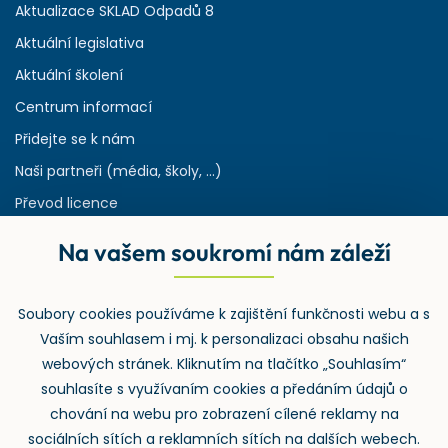
Aktualizace SKLAD Odpadů 8
Aktuální legislativa
Aktuální školení
Centrum informací
Přidejte se k nám
Naši partneři (média, školy, ...)
Převod licence
Reference
Na vašem soukromí nám záleží
Rejstřík používaných zkratek v odpadech
HW & SW požadavky pro náš IS
Soubory cookies používáme k zajištění funkčnosti webu a s
Zpětný odběr
Vaším souhlasem i mj. k personalizaci obsahu našich
webových stránek. Kliknutím na tlačítko „Souhlasím“
souhlasíte s využívaním cookies a předáním údajů o
chování na webu pro zobrazení cílené reklamy na
sociálních sítích a reklamních sítích na dalších webech.