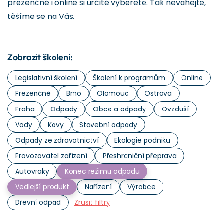
prezenčně i online si určitě vyberete. Tak neváhejte,
těšíme se na Vás.
Zobrazit školení:
Legislativní školení
Školení k programům
Online
Prezenčně
Brno
Olomouc
Ostrava
Praha
Odpady
Obce a odpady
Ovzduší
Vody
Kovy
Stavební odpady
Odpady ze zdravotnictví
Ekologie podniku
Provozovatel zařízení
Přeshraniční přeprava
Autovraky
Konec režimu odpadu
Vedlejší produkt
Nařízení
Výrobce
Dřevní odpad
Zrušit filtry