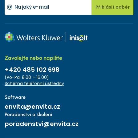
Přihlásit odběr
Zavolejte nebo napište
+420 485 102 698
(Po-Pa: 8.00 – 16.00)
Schéma telefonní ústředny
Software
envita@envita.cz
Poradenství a školení
poradenstvi@envita.cz