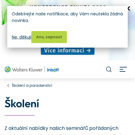
Odebírejte naše notifikace, aby Vám neutekla žádná
novinka.
Ne, děkuji
Ano, zapnout
H
Školení a poradenství
Školení
Z aktuální nabídky našich seminářů pořádaných