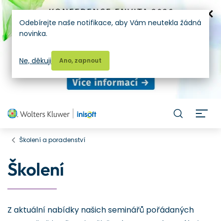
Odebírejte naše notifikace, aby Vám neutekla žádná
novinka.
Ne, děkuji
Ano, zapnout
H
Školení a poradenství
Školení
Z aktuální nabídky našich seminářů pořádaných