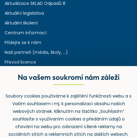
Aktualizace SKLAD Odpadů 8
Aktuální legislativa
Aktuální školení
Centrum informací
Přidejte se k nám
Naši partneři (média, školy, ...)
Převod licence
Reference
Na vašem soukromí nám záleží
Rejstřík používaných zkratek v odpadech
HW & SW požadavky pro náš IS
Soubory cookies používáme k zajištění funkčnosti webu a s
Zpětný odběr
Vaším souhlasem i mj. k personalizaci obsahu našich
webových stránek. Kliknutím na tlačítko „Souhlasím“
souhlasíte s využívaním cookies a předáním údajů o
chování na webu pro zobrazení cílené reklamy na
sociálních sítích a reklamních sítích na dalších webech.