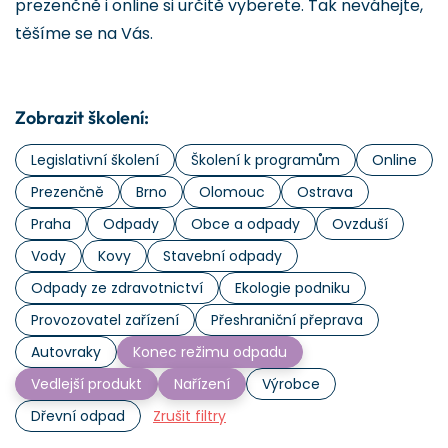
prezenčně i online si určitě vyberete. Tak neváhejte,
těšíme se na Vás.
Zobrazit školení:
Legislativní školení
Školení k programům
Online
Prezenčně
Brno
Olomouc
Ostrava
Praha
Odpady
Obce a odpady
Ovzduší
Vody
Kovy
Stavební odpady
Odpady ze zdravotnictví
Ekologie podniku
Provozovatel zařízení
Přeshraniční přeprava
Autovraky
Konec režimu odpadu
Vedlejší produkt
Nařízení
Výrobce
Dřevní odpad
Zrušit filtry