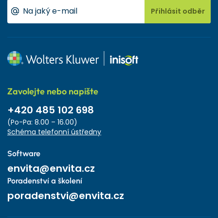
Přihlásit odběr
Zavolejte nebo napište
+420 485 102 698
(Po-Pa: 8.00 – 16.00)
Schéma telefonní ústředny
Software
envita@envita.cz
Poradenství a školení
poradenstvi@envita.cz