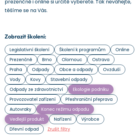
prezenčně i online si určitě vyberete. Tak neváhejte,
těšíme se na Vás.
Zobrazit školení:
Legislativní školení
Školení k programům
Online
Prezenčně
Brno
Olomouc
Ostrava
Praha
Odpady
Obce a odpady
Ovzduší
Vody
Kovy
Stavební odpady
Odpady ze zdravotnictví
Ekologie podniku
Provozovatel zařízení
Přeshraniční přeprava
Autovraky
Konec režimu odpadu
Vedlejší produkt
Nařízení
Výrobce
Dřevní odpad
Zrušit filtry