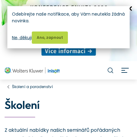
Odebírejte naše notifikace, aby Vám neutekla žádná
novinka.
Ne, děkuji
Ano, zapnout
H
Školení a poradenství
Školení
Z aktuální nabídky našich seminářů pořádaných