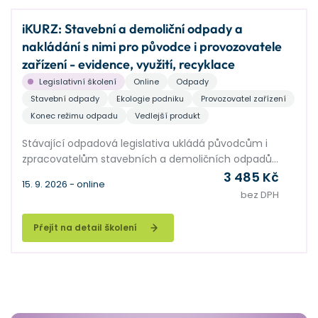
iKURZ: Stavební a demoliční odpady a
nakládání s nimi pro původce i provozovatele
zařízení - evidence, využití, recyklace
Legislativní školení
Online
Odpady
Stavební odpady
Ekologie podniku
Provozovatel zařízení
Konec režimu odpadu
Vedlejší produkt
Stávající odpadová legislativa ukládá původcům i
zpracovatelům stavebních a demoličních odpadů
řadu povinností. Cílem má být maximální možné
3 485 Kč
15. 9. 2026 - online
využití těchto odpadů, a také znovupoužití stavebních
bez DPH
materiálů, vše v duchu oběhového hospodářství. V
této souvislosti stavebníky trápí řada praktických
Přejít na detail školení
problémů, např. při nakládání s přebytky zemin.
Zpracovatelé stavebních odpadů, hlavně výrobci
recyklátů, stále čekají na upřesnění legislativy. V
semináři nastíníme legislativně správná a přitom v
praxi proveditelná řešení nakládání s odpady
vznikajícími ve stavebnictví.