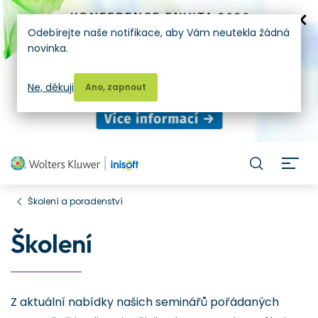
Odebírejte naše notifikace, aby Vám neutekla žádná
novinka.
Ne, děkuji
Ano, zapnout
H
Školení a poradenství
Školení
Z aktuální nabídky našich seminářů pořádaných