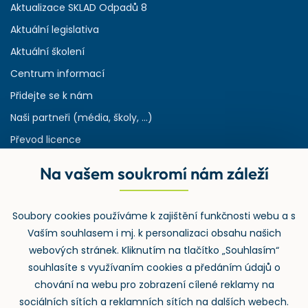
Aktualizace SKLAD Odpadů 8
Aktuální legislativa
Aktuální školení
Centrum informací
Přidejte se k nám
Naši partneři (média, školy, ...)
Převod licence
Reference
Na vašem soukromí nám záleží
Rejstřík používaných zkratek v odpadech
HW & SW požadavky pro náš IS
Soubory cookies používáme k zajištění funkčnosti webu a s
Zpětný odběr
Vaším souhlasem i mj. k personalizaci obsahu našich
webových stránek. Kliknutím na tlačítko „Souhlasím“
souhlasíte s využívaním cookies a předáním údajů o
chování na webu pro zobrazení cílené reklamy na
sociálních sítích a reklamních sítích na dalších webech.