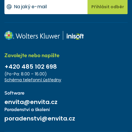
Přihlásit odběr
Zavolejte nebo napište
+420 485 102 698
(Po-Pa: 8.00 – 16.00)
Schéma telefonní ústředny
Software
envita@envita.cz
Poradenství a školení
poradenstvi@envita.cz