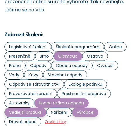
prezenčně i online si určitě vyberete. Tak neváhejte,
těšíme se na Vás.
Zobrazit školení:
Legislativní školení
Školení k programům
Online
Prezenčně
Brno
Olomouc
Ostrava
Praha
Odpady
Obce a odpady
Ovzduší
Vody
Kovy
Stavební odpady
Odpady ze zdravotnictví
Ekologie podniku
Provozovatel zařízení
Přeshraniční přeprava
Autovraky
Konec režimu odpadu
Vedlejší produkt
Nařízení
Výrobce
Dřevní odpad
Zrušit filtry