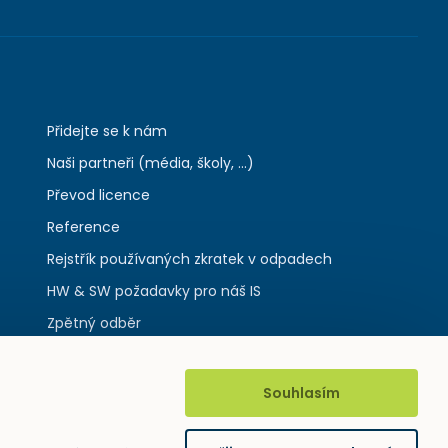
Přidejte se k nám
Naši partneři (média, školy, ...)
Převod licence
Reference
Rejstřík používaných zkratek v odpadech
HW & SW požadavky pro náš IS
Zpětný odběr
Souhlasím