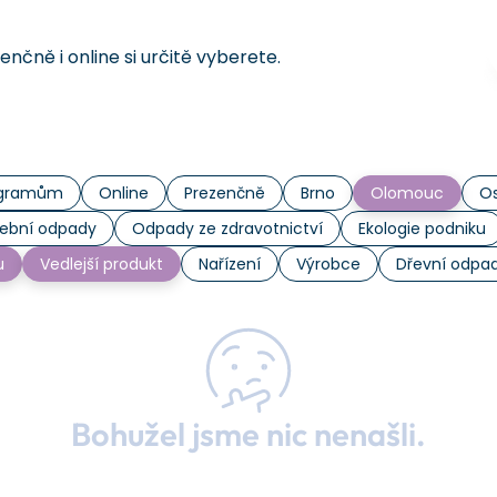
čně i online si určitě vyberete.
rogramům
Online
Prezenčně
Brno
Olomouc
Os
ební odpady
Odpady ze zdravotnictví
Ekologie podniku
u
Vedlejší produkt
Nařízení
Výrobce
Dřevní odpa
Bohužel jsme nic nenašli.