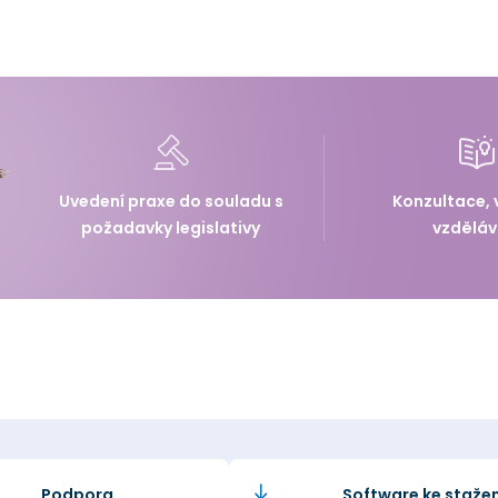
Uvedení praxe do souladu s
Konzultace, 
požadavky legislativy
vzděláv
Podpora
Software ke stažen