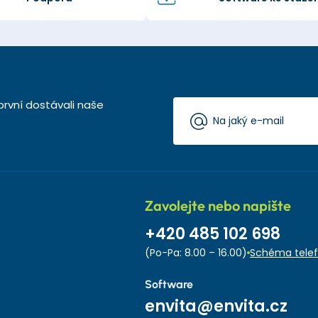
první dostávali naše
Zavolejte nebo napište
+420 485 102 698
(Po-Pa: 8.00 – 16.00)
Schéma telef
Software
envita@envita.cz