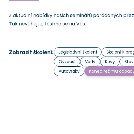
Z aktuální nabídky našich seminářů pořádaných prezen
Tak neváhejte, těšíme se na Vás.
Zobrazit školení:
Legislativní školení
Školení k p
Ovzduší
Vody
Kovy
Stav
Autovraky
Konec režimu odpad