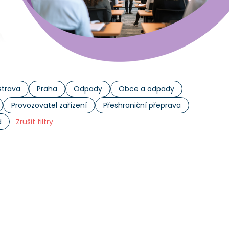
trava
Praha
Odpady
Obce a odpady
Provozovatel zařízení
Přeshraniční přeprava
d
Zrušit filtry