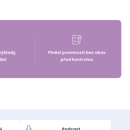
výklady,
Plnění povinností bez obav
ání
před kontrolou
í
Podcast