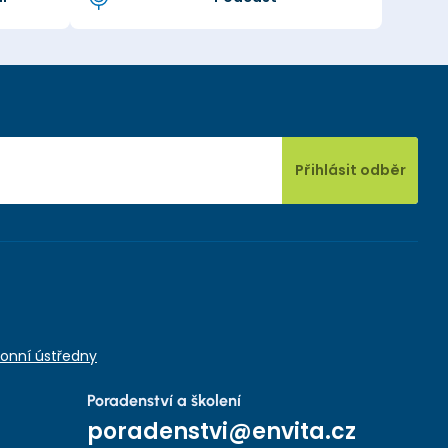
Přihlásit odběr
onní ústředny
Poradenství a školení
poradenstvi@envita.cz