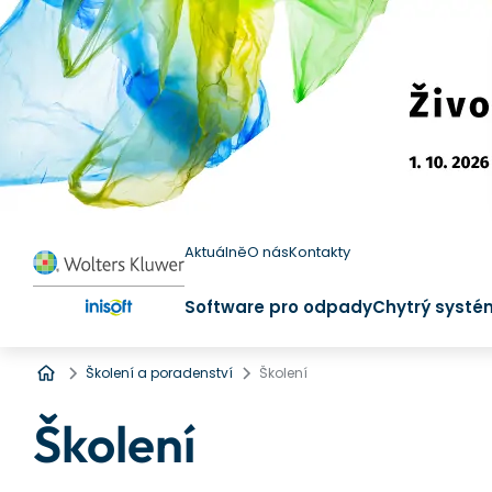
Aktuálně
O nás
Kontakty
Software pro odpady
Chytrý systé
Úvod
Školení a poradenství
Školení
Školení