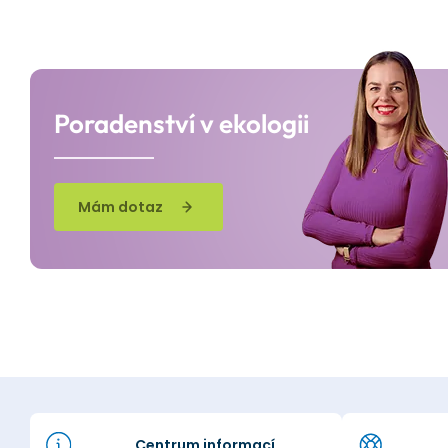
Poradenství v ekologii
Mám dotaz
Centrum informací