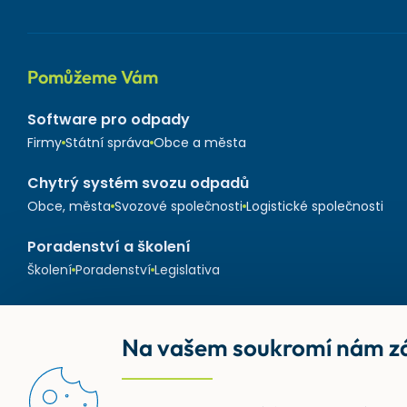
Pomůžeme Vám
Software pro odpady
Firmy
Státní správa
Obce a města
Chytrý systém svozu odpadů
Obce, města
Svozové společnosti
Logistické společnosti
Poradenství a školení
Školení
Poradenství
Legislativa
Na vašem soukromí nám zá