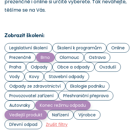
prezenčně i online si určitě vyberete. Tak neváhejte,
těšíme se na Vás.
Zobrazit školení:
Legislativní školení
Školení k programům
Online
Prezenčně
Brno
Olomouc
Ostrava
Praha
Odpady
Obce a odpady
Ovzduší
Vody
Kovy
Stavební odpady
Odpady ze zdravotnictví
Ekologie podniku
Provozovatel zařízení
Přeshraniční přeprava
Autovraky
Konec režimu odpadu
Vedlejší produkt
Nařízení
Výrobce
Dřevní odpad
Zrušit filtry