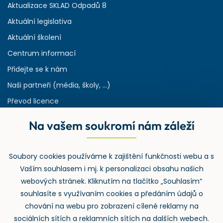
Aktualizace SKLAD Odpadů 8
Aktuální legislativa
Aktuální školení
Centrum informací
Přidejte se k nám
Naši partneři (média, školy, ...)
Převod licence
Reference
Na vašem soukromí nám záleží
Rejstřík používaných zkratek v odpadech
HW & SW požadavky pro náš IS
Soubory cookies používáme k zajištění funkčnosti webu a s
Zpětný odběr
Vaším souhlasem i mj. k personalizaci obsahu našich
webových stránek. Kliknutím na tlačítko „Souhlasím“
souhlasíte s využívaním cookies a předáním údajů o
chování na webu pro zobrazení cílené reklamy na
sociálních sítích a reklamních sítích na dalších webech.