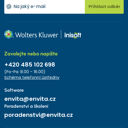
Přihlásit odběr
Zavolejte nebo napište
+420 485 102 698
(Po-Pa: 8.00 – 16.00)
Schéma telefonní ústředny
Software
envita@envita.cz
Poradenství a školení
poradenstvi@envita.cz