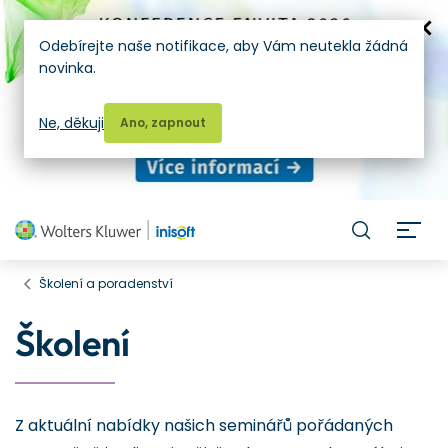
Odebírejte naše notifikace, aby Vám neutekla žádná
novinka.
Ne, děkuji
Ano, zapnout
H
Školení a poradenství
Školení
Z aktuální nabídky našich seminářů pořádaných