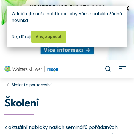
Odebírejte naše notifikace, aby Vám neutekla žádná
novinka.
Ne, děkuji
Ano, zapnout
H
Školení a poradenství
Školení
Z aktuální nabídky našich seminářů pořádaných