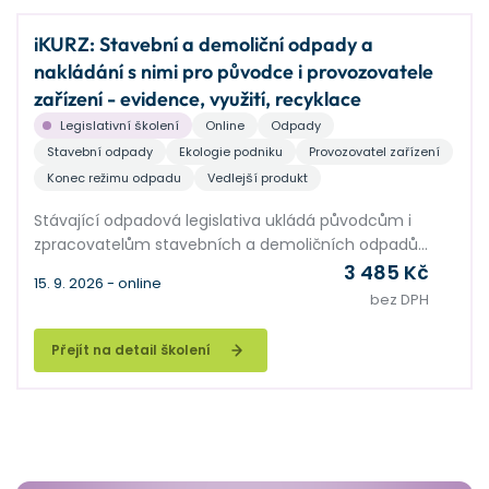
iKURZ: Stavební a demoliční odpady a
nakládání s nimi pro původce i provozovatele
zařízení - evidence, využití, recyklace
Legislativní školení
Online
Odpady
Stavební odpady
Ekologie podniku
Provozovatel zařízení
Konec režimu odpadu
Vedlejší produkt
Stávající odpadová legislativa ukládá původcům i
zpracovatelům stavebních a demoličních odpadů
řadu povinností. Cílem má být maximální možné
3 485 Kč
15. 9. 2026 - online
využití těchto odpadů, a také znovupoužití stavebních
bez DPH
materiálů, vše v duchu oběhového hospodářství. V
této souvislosti stavebníky trápí řada praktických
Přejít na detail školení
problémů, např. při nakládání s přebytky zemin.
Zpracovatelé stavebních odpadů, hlavně výrobci
recyklátů, stále čekají na upřesnění legislativy. V
semináři nastíníme legislativně správná a přitom v
praxi proveditelná řešení nakládání s odpady
vznikajícími ve stavebnictví.