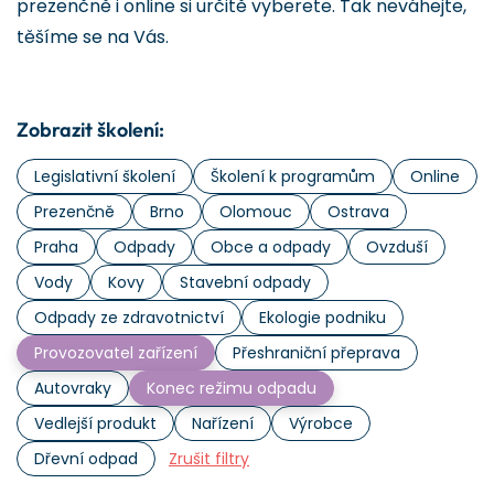
prezenčně i online si určitě vyberete. Tak neváhejte,
těšíme se na Vás.
Zobrazit školení:
Legislativní školení
Školení k programům
Online
Prezenčně
Brno
Olomouc
Ostrava
Praha
Odpady
Obce a odpady
Ovzduší
Vody
Kovy
Stavební odpady
Odpady ze zdravotnictví
Ekologie podniku
Provozovatel zařízení
Přeshraniční přeprava
Autovraky
Konec režimu odpadu
Vedlejší produkt
Nařízení
Výrobce
Dřevní odpad
Zrušit filtry