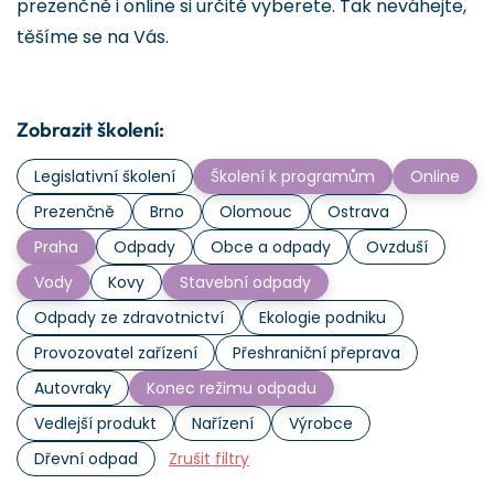
prezenčně i online si určitě vyberete. Tak neváhejte,
těšíme se na Vás.
Zobrazit školení:
Legislativní školení
Školení k programům
Online
Prezenčně
Brno
Olomouc
Ostrava
Praha
Odpady
Obce a odpady
Ovzduší
Vody
Kovy
Stavební odpady
Odpady ze zdravotnictví
Ekologie podniku
Provozovatel zařízení
Přeshraniční přeprava
Autovraky
Konec režimu odpadu
Vedlejší produkt
Nařízení
Výrobce
Dřevní odpad
Zrušit filtry