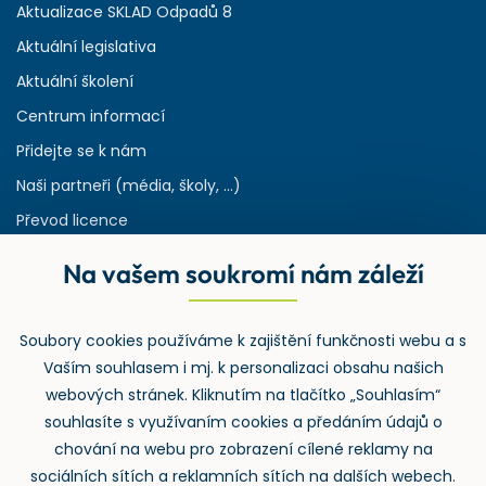
Aktualizace SKLAD Odpadů 8
Aktuální legislativa
Aktuální školení
Centrum informací
Přidejte se k nám
Naši partneři (média, školy, ...)
Převod licence
Reference
Na vašem soukromí nám záleží
Rejstřík používaných zkratek v odpadech
HW & SW požadavky pro náš IS
Soubory cookies používáme k zajištění funkčnosti webu a s
Zpětný odběr
Vaším souhlasem i mj. k personalizaci obsahu našich
webových stránek. Kliknutím na tlačítko „Souhlasím“
souhlasíte s využívaním cookies a předáním údajů o
chování na webu pro zobrazení cílené reklamy na
sociálních sítích a reklamních sítích na dalších webech.