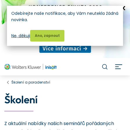
Odebírejte naše notifikace, aby Vám neutekla žádná
novinka.
Ne, děkuji
Ano, zapnout
H
Školení a poradenství
Školení
Z aktuální nabídky našich seminářů pořádaných