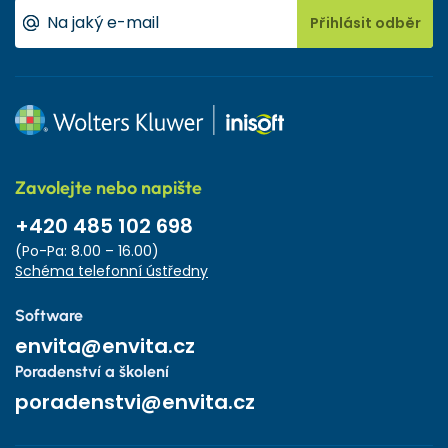
Přihlásit odběr
Zavolejte nebo napište
+420 485 102 698
(Po-Pa: 8.00 – 16.00)
Schéma telefonní ústředny
Software
envita@envita.cz
Poradenství a školení
poradenstvi@envita.cz