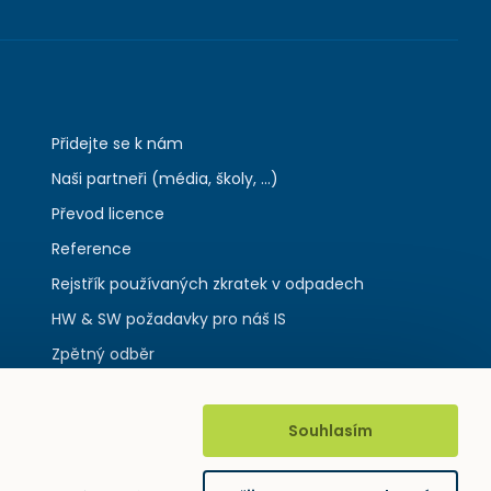
Přidejte se k nám
Naši partneři (média, školy, ...)
Převod licence
Reference
Rejstřík používaných zkratek v odpadech
HW & SW požadavky pro náš IS
Zpětný odběr
Souhlasím