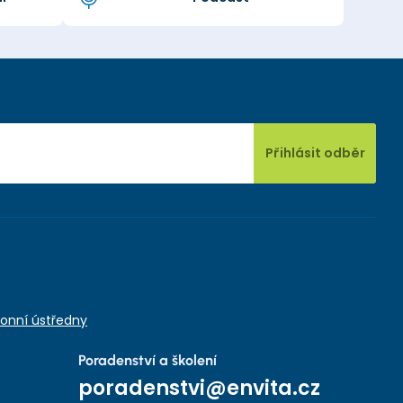
Přihlásit odběr
onní ústředny
Poradenství a školení
poradenstvi@envita.cz