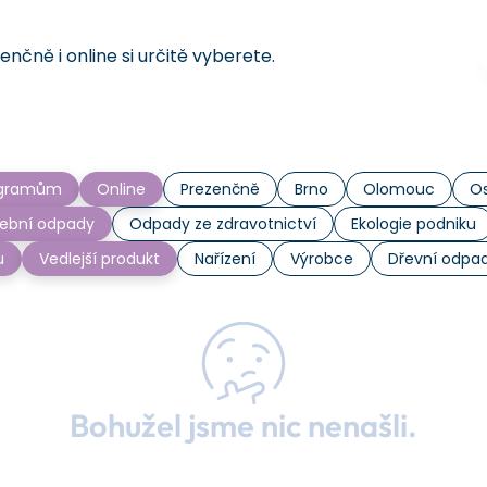
čně i online si určitě vyberete.
rogramům
Online
Prezenčně
Brno
Olomouc
Os
ební odpady
Odpady ze zdravotnictví
Ekologie podniku
u
Vedlejší produkt
Nařízení
Výrobce
Dřevní odpa
Bohužel jsme nic nenašli.