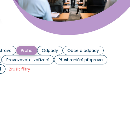
trava
Praha
Odpady
Obce a odpady
Provozovatel zařízení
Přeshraniční přeprava
d
Zrušit filtry