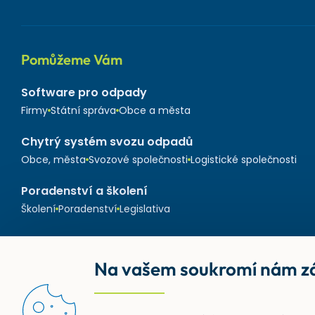
Pomůžeme Vám
Software pro odpady
Firmy
Státní správa
Obce a města
Chytrý systém svozu odpadů
Obce, města
Svozové společnosti
Logistické společnosti
Poradenství a školení
Školení
Poradenství
Legislativa
Na vašem soukromí nám zá