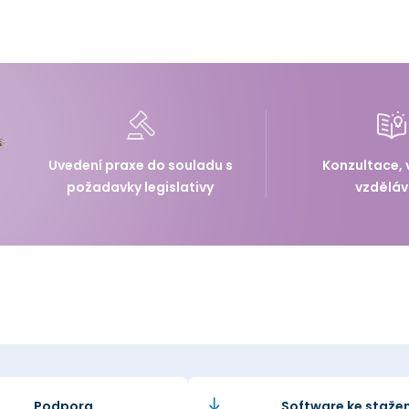
Uvedení praxe do souladu s
Konzultace, 
požadavky legislativy
vzděláv
Podpora
Software ke stažen