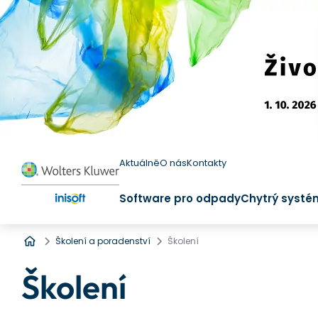
Aktuálně
O nás
Kontakty
Software pro odpady
Chytrý systé
Úvod
Školení a poradenství
Školení
Školení