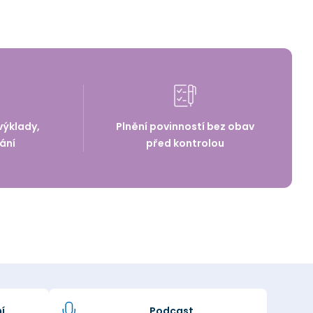
výklady,
Plnění povinností bez obav
ání
před kontrolou
í
Podcast