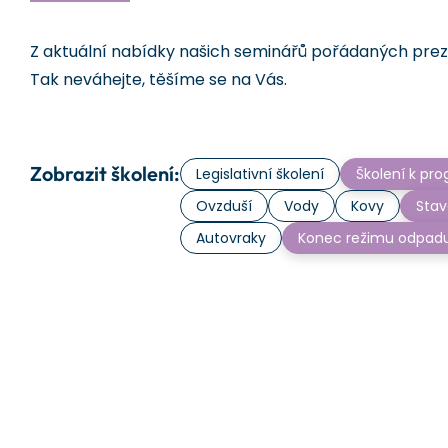
Z aktuální nabídky našich seminářů pořádaných prezen
Tak neváhejte, těšíme se na Vás.
Zobrazit školení:
Legislativní školení
Školení k p
Ovzduší
Vody
Kovy
Stav
Autovraky
Konec režimu odpad