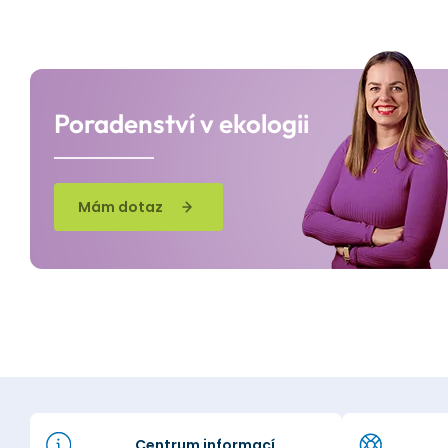
Poradenství v ekologii
Mám dotaz
Centrum informací