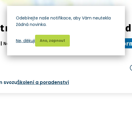
Odebírejte naše notifikace, aby Vám neutekla
žádná novinka.
Ne, děkuji
Ano, zapnout
m svozu
Školení a poradenství