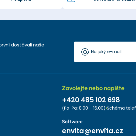
první dostávali naše
Zavolejte nebo napište
+420 485 102 698
(Po-Pa: 8.00 – 16.00)
Schéma telef
Software
envita@envita.cz