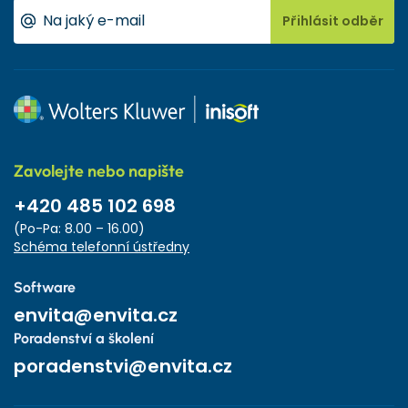
Přihlásit odběr
Zavolejte nebo napište
+420 485 102 698
(Po-Pa: 8.00 – 16.00)
Schéma telefonní ústředny
Software
envita@envita.cz
Poradenství a školení
poradenstvi@envita.cz