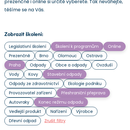
prezenčně i online si určitě vyberete. Tak neváhejte,
těšíme se na Vás.
Zobrazit školení:
Legislativní školení
Školení k programům
Online
Prezenčně
Brno
Olomouc
Ostrava
Praha
Odpady
Obce a odpady
Ovzduší
Vody
Kovy
Stavební odpady
Odpady ze zdravotnictví
Ekologie podniku
Provozovatel zařízení
Přeshraniční přeprava
Autovraky
Konec režimu odpadu
Vedlejší produkt
Nařízení
Výrobce
Dřevní odpad
Zrušit filtry