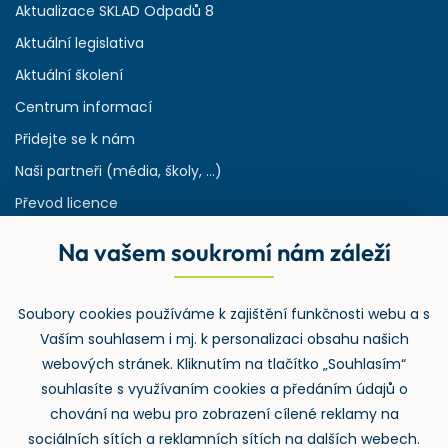
Aktualizace SKLAD Odpadů 8
Aktuální legislativa
Aktuální školení
Centrum informací
Přidejte se k nám
Naši partneři (média, školy, ...)
Převod licence
Reference
Na vašem soukromí nám záleží
Rejstřík používaných zkratek v odpadech
HW & SW požadavky pro náš IS
Soubory cookies používáme k zajištění funkčnosti webu a s
Zpětný odběr
Vaším souhlasem i mj. k personalizaci obsahu našich
webových stránek. Kliknutím na tlačítko „Souhlasím“
souhlasíte s využívaním cookies a předáním údajů o
chování na webu pro zobrazení cílené reklamy na
sociálních sítích a reklamních sítích na dalších webech.