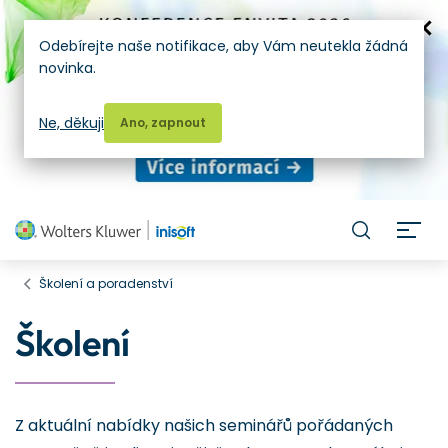
Odebírejte naše notifikace, aby Vám neutekla žádná
novinka.
Ne, děkuji
Ano, zapnout
H
Školení a poradenství
Školení
Z aktuální nabídky našich seminářů pořádaných