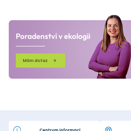
Poradenství v ekologii
Mám dotaz
Centrum informací