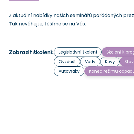
Z aktuální nabídky našich seminářů pořádaných prezen
Tak neváhejte, těšíme se na Vás.
Zobrazit školení:
Legislativní školení
Školení k p
Ovzduší
Vody
Kovy
Stav
Autovraky
Konec režimu odpad