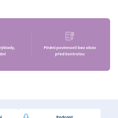
výklady,
Plnění povinností bez obav
ání
před kontrolou
í
Podcast