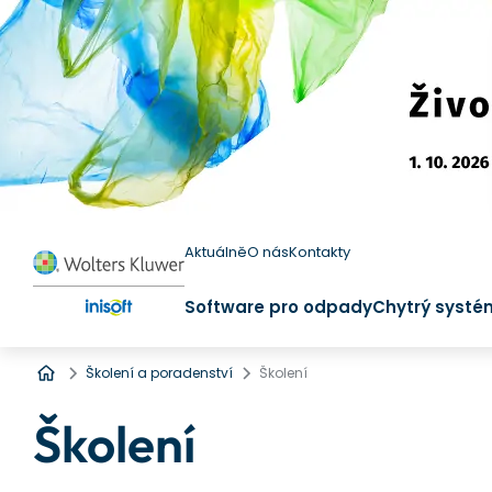
Aktuálně
O nás
Kontakty
Software pro odpady
Chytrý systé
Úvod
Školení a poradenství
Školení
Školení