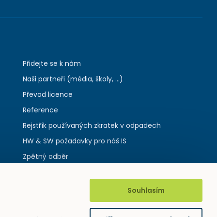
Přidejte se k nám
Naši partneři (média, školy, ...)
Převod licence
Reference
Rejstřík používaných zkratek v odpadech
HW & SW požadavky pro náš IS
Zpětný odběr
Souhlasím