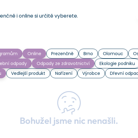
čně i online si určitě vyberete.
rogramům
Online
Prezenčně
Brno
Olomouc
Os
ební odpady
Odpady ze zdravotnictví
Ekologie podniku
u
Vedlejší produkt
Nařízení
Výrobce
Dřevní odpa
Bohužel jsme nic nenašli.