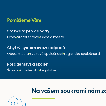
Pomůžeme Vám
Software pro odpady
Firmy
Státní správa
Obce a města
Chytrý systém svozu odpadů
Obce, města
Svozové společnosti
Logistické společnosti
Poradenství a školení
Školení
Poradenství
Legislativa
Na vašem soukromí nám zá