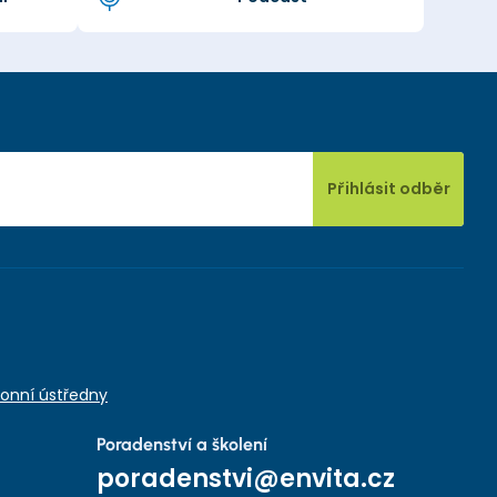
Přihlásit odběr
onní ústředny
Poradenství a školení
poradenstvi@envita.cz