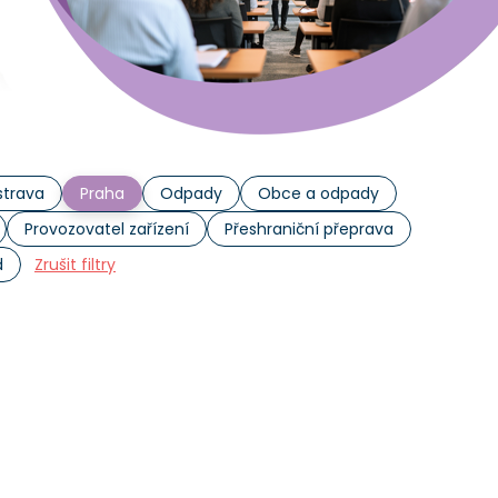
trava
Praha
Odpady
Obce a odpady
Provozovatel zařízení
Přeshraniční přeprava
d
Zrušit filtry