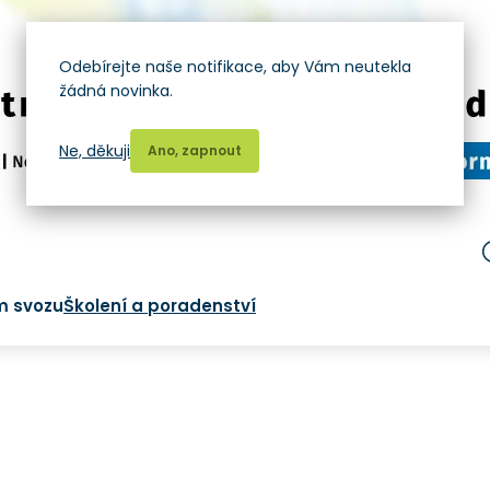
Odebírejte naše notifikace, aby Vám neutekla
žádná novinka.
Ne, děkuji
Ano, zapnout
m svozu
Školení a poradenství