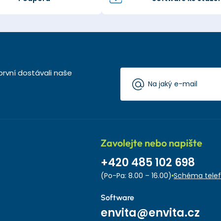
první dostávali naše
Zavolejte nebo napište
+420 485 102 698
(Po-Pa: 8.00 – 16.00)
Schéma telef
Software
envita@envita.cz