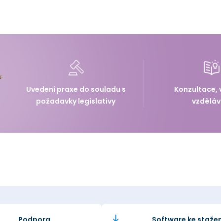
Uvedení praxe do souladu s
Konzultace, 
požadavky legislativy
vzděláv
Podpora
Software ke stažen