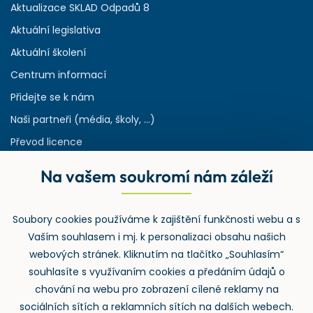
Aktualizace SKLAD Odpadů 8
Aktuální legislativa
Aktuální školení
Centrum informací
Přidejte se k nám
Naši partneři (média, školy, ...)
Převod licence
Reference
Na vašem soukromí nám záleží
Rejstřík používaných zkratek v odpadech
HW & SW požadavky pro náš IS
Soubory cookies používáme k zajištění funkčnosti webu a s
Zpětný odběr
Vaším souhlasem i mj. k personalizaci obsahu našich
webových stránek. Kliknutím na tlačítko „Souhlasím“
souhlasíte s využívaním cookies a předáním údajů o
chování na webu pro zobrazení cílené reklamy na
sociálních sítích a reklamních sítích na dalších webech.