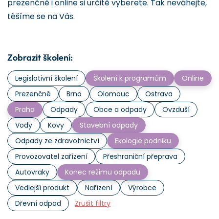
prezenčně i online si určitě vyberete. Tak neváhejte,
těšíme se na Vás.
Zobrazit školení:
Legislativní školení
Školení k programům
Online
Prezenčně
Brno
Olomouc
Ostrava
Praha
Odpady
Obce a odpady
Ovzduší
Vody
Kovy
Stavební odpady
Odpady ze zdravotnictví
Ekologie podniku
Provozovatel zařízení
Přeshraniční přeprava
Autovraky
Konec režimu odpadu
Vedlejší produkt
Nařízení
Výrobce
Dřevní odpad
Zrušit filtry