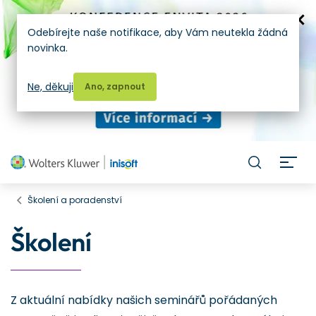
Odebírejte naše notifikace, aby Vám neutekla žádná
novinka.
Ne, děkuji
Ano, zapnout
H
Školení a poradenství
Školení
Z aktuální nabídky našich seminářů pořádaných