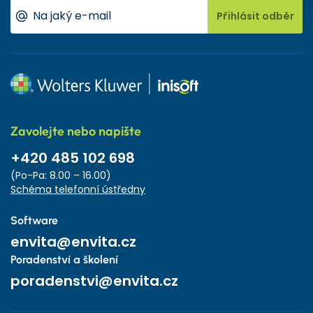
Přihlásit odběr
Zavolejte nebo napište
+420 485 102 698
(Po-Pa: 8.00 – 16.00)
Schéma telefonní ústředny
Software
envita@envita.cz
Poradenství a školení
poradenstvi@envita.cz