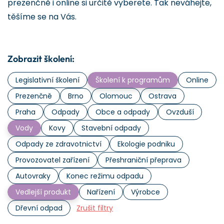
prezenčně i online si určitě vyberete. Tak neváhejte,
těšíme se na Vás.
Zobrazit školení:
Legislativní školení
Školení k programům
Online
Prezenčně
Brno
Olomouc
Ostrava
Praha
Odpady
Obce a odpady
Ovzduší
Vody
Kovy
Stavební odpady
Odpady ze zdravotnictví
Ekologie podniku
Provozovatel zařízení
Přeshraniční přeprava
Autovraky
Konec režimu odpadu
Vedlejší produkt
Nařízení
Výrobce
Dřevní odpad
Zrušit filtry