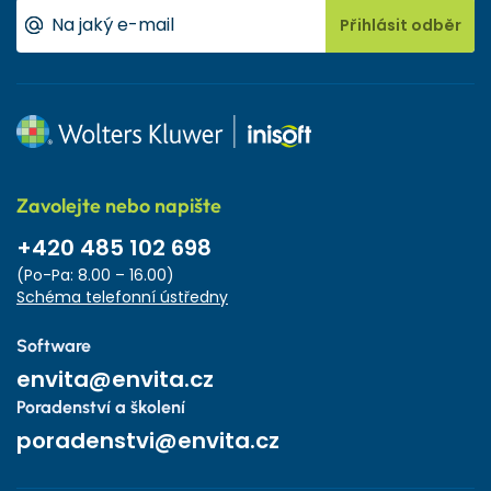
Přihlásit odběr
Zavolejte nebo napište
+420 485 102 698
(Po-Pa: 8.00 – 16.00)
Schéma telefonní ústředny
Software
envita@envita.cz
Poradenství a školení
poradenstvi@envita.cz