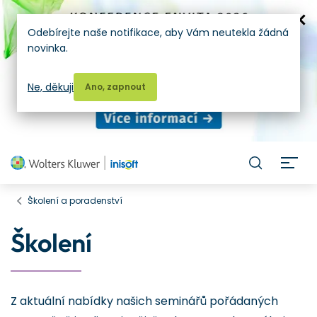
Odebírejte naše notifikace, aby Vám neutekla žádná
novinka.
Ne, děkuji
Ano, zapnout
H
Školení a poradenství
Školení
Z aktuální nabídky našich seminářů pořádaných