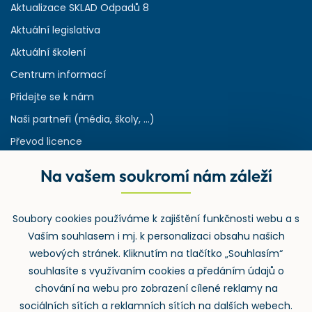
Aktualizace SKLAD Odpadů 8
Aktuální legislativa
Aktuální školení
Centrum informací
Přidejte se k nám
Naši partneři (média, školy, ...)
Převod licence
Reference
Na vašem soukromí nám záleží
Rejstřík používaných zkratek v odpadech
HW & SW požadavky pro náš IS
Soubory cookies používáme k zajištění funkčnosti webu a s
Zpětný odběr
Vaším souhlasem i mj. k personalizaci obsahu našich
webových stránek. Kliknutím na tlačítko „Souhlasím“
souhlasíte s využívaním cookies a předáním údajů o
chování na webu pro zobrazení cílené reklamy na
sociálních sítích a reklamních sítích na dalších webech.