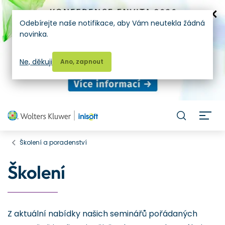
Odebírejte naše notifikace, aby Vám neutekla žádná
novinka.
Ne, děkuji
Ano, zapnout
H
Školení a poradenství
Školení
Z aktuální nabídky našich seminářů pořádaných