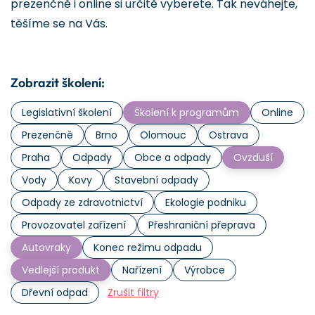
prezenčně i online si určitě vyberete. Tak neváhejte,
těšíme se na Vás.
Zobrazit školení:
Legislativní školení
Školení k programům
Online
Prezenčně
Brno
Olomouc
Ostrava
Praha
Odpady
Obce a odpady
Ovzduší
Vody
Kovy
Stavební odpady
Odpady ze zdravotnictví
Ekologie podniku
Provozovatel zařízení
Přeshraniční přeprava
Autovraky
Konec režimu odpadu
Vedlejší produkt
Nařízení
Výrobce
Dřevní odpad
Zrušit filtry