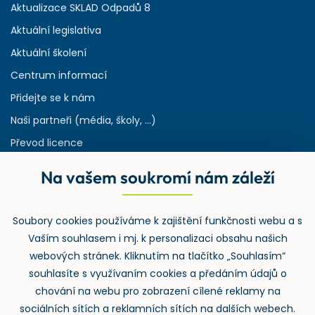
Aktualizace SKLAD Odpadů 8
Aktuální legislativa
Aktuální školení
Centrum informací
Přidejte se k nám
Naši partneři (média, školy, ...)
Převod licence
Reference
Na vašem soukromí nám záleží
Rejstřík používaných zkratek v odpadech
HW & SW požadavky pro náš IS
Soubory cookies používáme k zajištění funkčnosti webu a s
Zpětný odběr
Vaším souhlasem i mj. k personalizaci obsahu našich
webových stránek. Kliknutím na tlačítko „Souhlasím“
souhlasíte s využívaním cookies a předáním údajů o
chování na webu pro zobrazení cílené reklamy na
sociálních sítích a reklamních sítích na dalších webech.