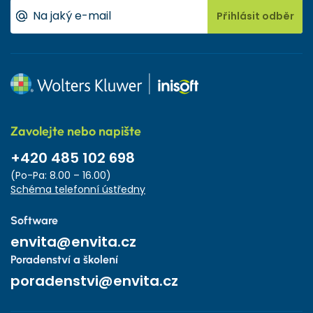
Přihlásit odběr
Zavolejte nebo napište
+420 485 102 698
(Po-Pa: 8.00 – 16.00)
Schéma telefonní ústředny
Software
envita@envita.cz
Poradenství a školení
poradenstvi@envita.cz