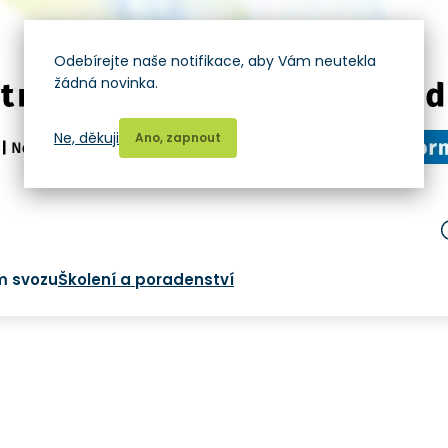
Odebírejte naše notifikace, aby Vám neutekla
žádná novinka.
Ne, děkuji
Ano, zapnout
m svozu
Školení a poradenství