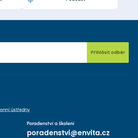
Přihlásit odběr
onní ústředny
Poradenství a školení
poradenstvi@envita.cz