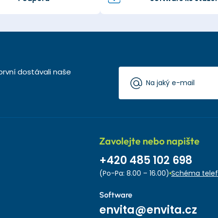
první dostávali naše
Zavolejte nebo napište
+420 485 102 698
(Po-Pa: 8.00 – 16.00)
Schéma telef
Software
envita@envita.cz