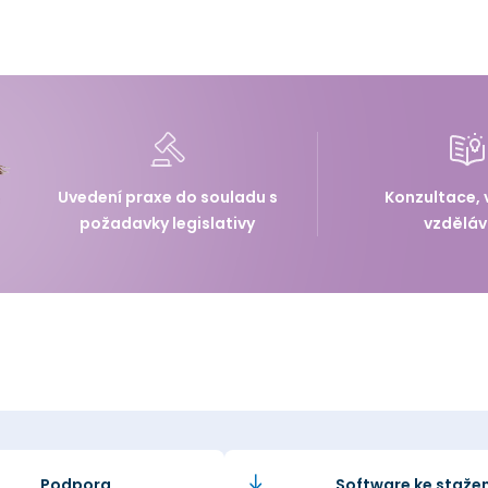
Uvedení praxe do souladu s
Konzultace, 
požadavky legislativy
vzděláv
Podpora
Software ke stažen