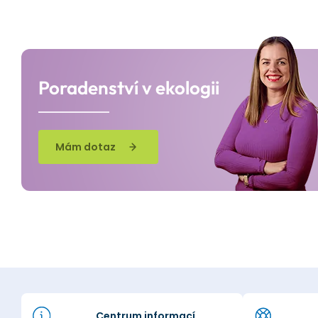
Poradenství v ekologii
Mám dotaz
Centrum informací