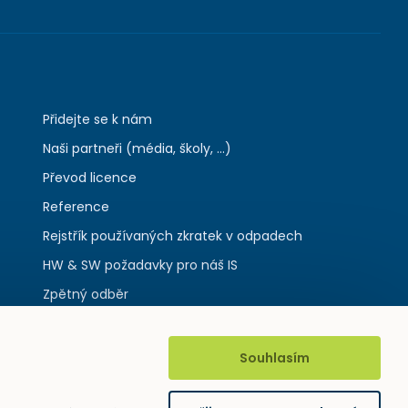
Přidejte se k nám
Naši partneři (média, školy, ...)
Převod licence
Reference
Rejstřík používaných zkratek v odpadech
HW & SW požadavky pro náš IS
Zpětný odběr
Souhlasím