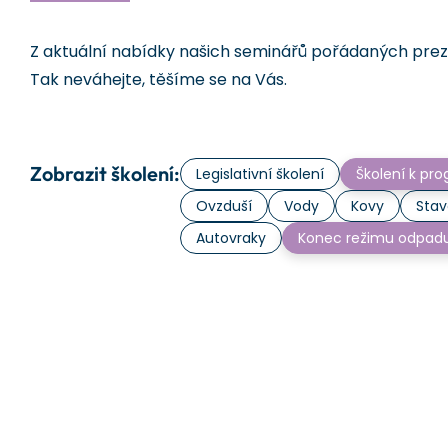
Z aktuální nabídky našich seminářů pořádaných prezen
Tak neváhejte, těšíme se na Vás.
Zobrazit školení:
Legislativní školení
Školení k p
Ovzduší
Vody
Kovy
Stav
Autovraky
Konec režimu odpad