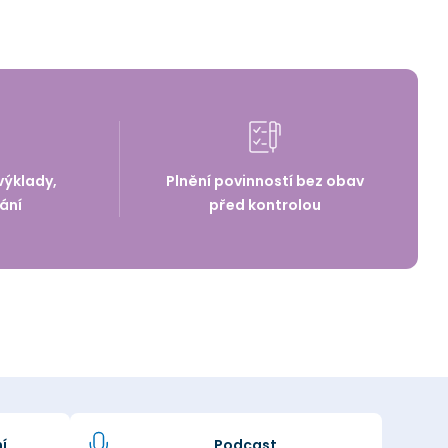
výklady,
Plnění povinností bez obav
ání
před kontrolou
í
Podcast