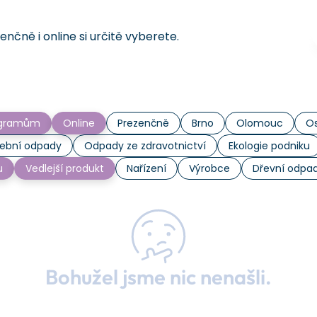
čně i online si určitě vyberete.
rogramům
Online
Prezenčně
Brno
Olomouc
Os
ební odpady
Odpady ze zdravotnictví
Ekologie podniku
u
Vedlejší produkt
Nařízení
Výrobce
Dřevní odpa
Bohužel jsme nic nenašli.