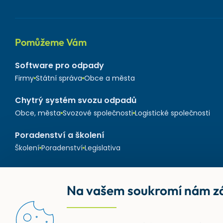
Pomůžeme Vám
Software pro odpady
Firmy
Státní správa
Obce a města
Chytrý systém svozu odpadů
Obce, města
Svozové společnosti
Logistické společnosti
Poradenství a školení
Školení
Poradenství
Legislativa
Na vašem soukromí nám zá