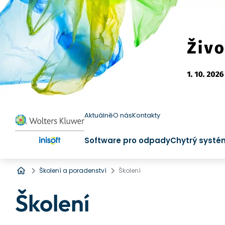
Aktuálně
O nás
Kontakty
Software pro odpady
Chytrý systé
Úvod
Školení a poradenství
Školení
Školení