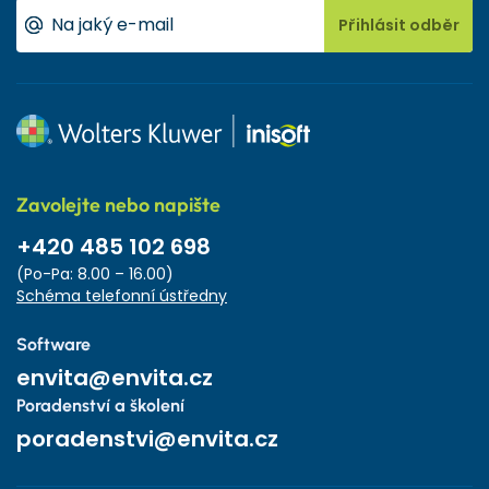
Přihlásit odběr
Zavolejte nebo napište
+420 485 102 698
(Po-Pa: 8.00 – 16.00)
Schéma telefonní ústředny
Software
envita@envita.cz
Poradenství a školení
poradenstvi@envita.cz