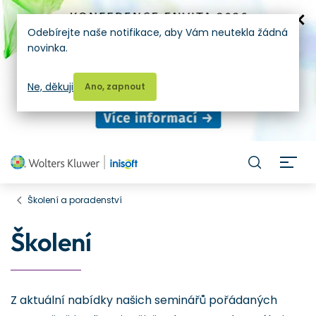
Odebírejte naše notifikace, aby Vám neutekla žádná
novinka.
Ne, děkuji
Ano, zapnout
H
Školení a poradenství
Školení
Z aktuální nabídky našich seminářů pořádaných