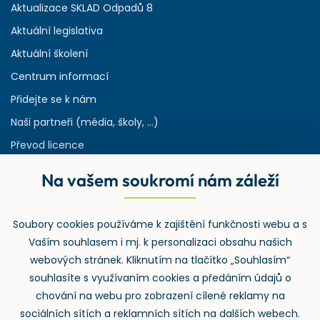
Aktualizace SKLAD Odpadů 8
Aktuální legislativa
Aktuální školení
Centrum informací
Přidejte se k nám
Naši partneři (média, školy, ...)
Převod licence
Reference
Na vašem soukromí nám záleží
Rejstřík používaných zkratek v odpadech
HW & SW požadavky pro náš IS
Soubory cookies používáme k zajištění funkčnosti webu a s
Zpětný odběr
Vaším souhlasem i mj. k personalizaci obsahu našich
webových stránek. Kliknutím na tlačítko „Souhlasím“
souhlasíte s využívaním cookies a předáním údajů o
chování na webu pro zobrazení cílené reklamy na
sociálních sítích a reklamních sítích na dalších webech.