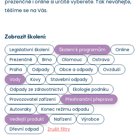
prezenčně i online si určitě vyberete. Tak neváhejte,
těšíme se na Vás.
Zobrazit školení:
Legislativní školení
Školení k programům
Online
Prezenčně
Brno
Olomouc
Ostrava
Praha
Odpady
Obce a odpady
Ovzduší
Vody
Kovy
Stavební odpady
Odpady ze zdravotnictví
Ekologie podniku
Provozovatel zařízení
Přeshraniční přeprava
Autovraky
Konec režimu odpadu
Vedlejší produkt
Nařízení
Výrobce
Dřevní odpad
Zrušit filtry