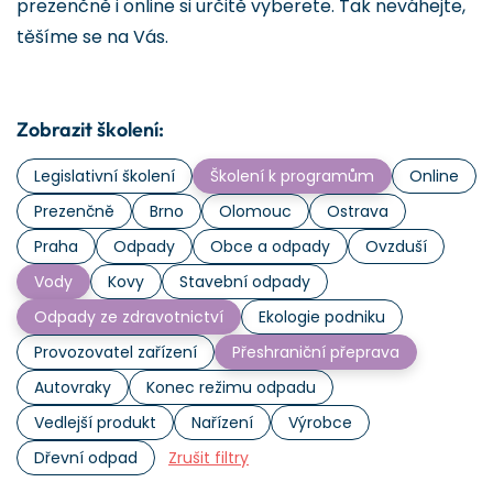
prezenčně i online si určitě vyberete. Tak neváhejte,
těšíme se na Vás.
Zobrazit školení:
Legislativní školení
Školení k programům
Online
Prezenčně
Brno
Olomouc
Ostrava
Praha
Odpady
Obce a odpady
Ovzduší
Vody
Kovy
Stavební odpady
Odpady ze zdravotnictví
Ekologie podniku
Provozovatel zařízení
Přeshraniční přeprava
Autovraky
Konec režimu odpadu
Vedlejší produkt
Nařízení
Výrobce
Dřevní odpad
Zrušit filtry