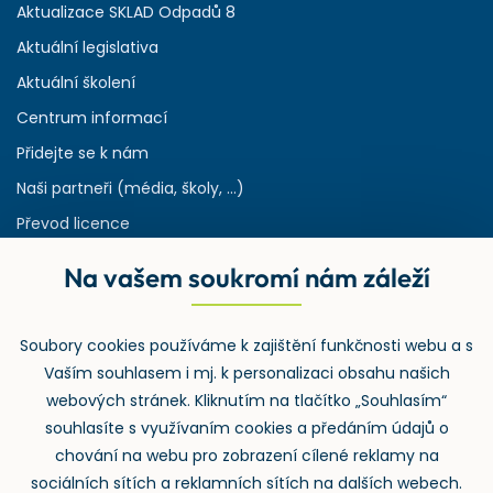
Aktualizace SKLAD Odpadů 8
Aktuální legislativa
Aktuální školení
Centrum informací
Přidejte se k nám
Naši partneři (média, školy, ...)
Převod licence
Reference
Na vašem soukromí nám záleží
Rejstřík používaných zkratek v odpadech
HW & SW požadavky pro náš IS
Soubory cookies používáme k zajištění funkčnosti webu a s
Zpětný odběr
Vaším souhlasem i mj. k personalizaci obsahu našich
webových stránek. Kliknutím na tlačítko „Souhlasím“
souhlasíte s využívaním cookies a předáním údajů o
chování na webu pro zobrazení cílené reklamy na
sociálních sítích a reklamních sítích na dalších webech.