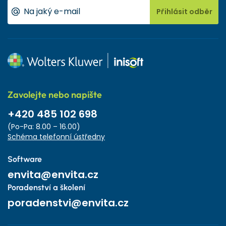
Přihlásit odběr
Zavolejte nebo napište
+420 485 102 698
(Po-Pa: 8.00 – 16.00)
Schéma telefonní ústředny
Software
envita@envita.cz
Poradenství a školení
poradenstvi@envita.cz