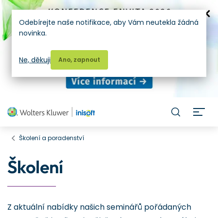
Odebírejte naše notifikace, aby Vám neutekla žádná
novinka.
Ne, děkuji
Ano, zapnout
H
Školení a poradenství
Školení
Z aktuální nabídky našich seminářů pořádaných