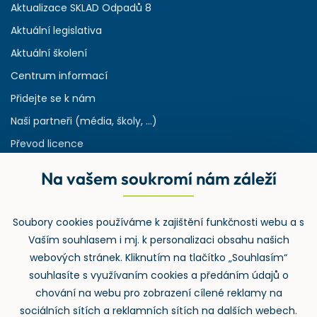
Aktualizace SKLAD Odpadů 8
Aktuální legislativa
Aktuální školení
Centrum informací
Přidejte se k nám
Naši partneři (média, školy, ...)
Převod licence
Reference
Na vašem soukromí nám záleží
Rejstřík používaných zkratek v odpadech
HW & SW požadavky pro náš IS
Soubory cookies používáme k zajištění funkčnosti webu a s
Zpětný odběr
Vaším souhlasem i mj. k personalizaci obsahu našich
webových stránek. Kliknutím na tlačítko „Souhlasím“
souhlasíte s využívaním cookies a předáním údajů o
chování na webu pro zobrazení cílené reklamy na
sociálních sítích a reklamních sítích na dalších webech.