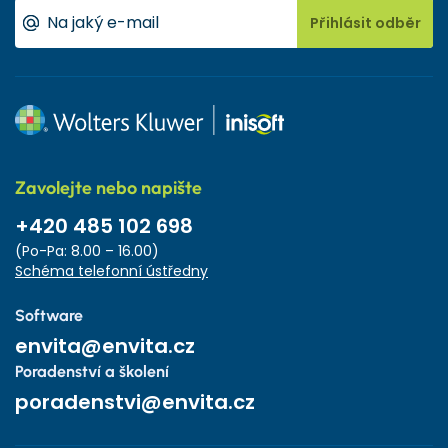
Přihlásit odběr
Zavolejte nebo napište
+420 485 102 698
(Po-Pa: 8.00 – 16.00)
Schéma telefonní ústředny
Software
envita@envita.cz
Poradenství a školení
poradenstvi@envita.cz