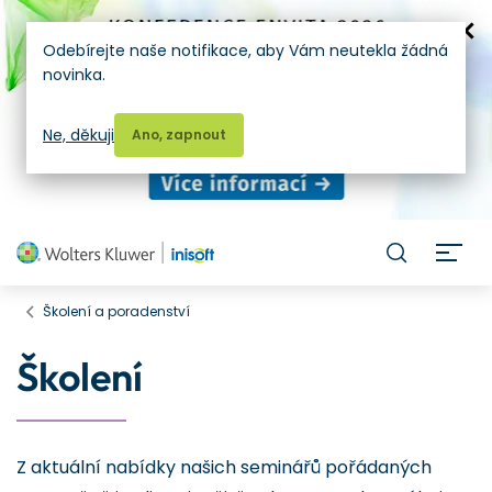
Odebírejte naše notifikace, aby Vám neutekla žádná
novinka.
Ne, děkuji
Ano, zapnout
H
Školení a poradenství
Školení
Z aktuální nabídky našich seminářů pořádaných