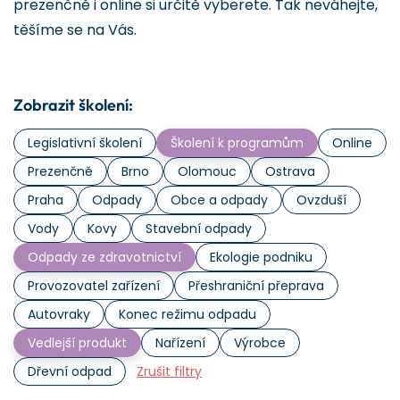
prezenčně i online si určitě vyberete. Tak neváhejte,
těšíme se na Vás.
Zobrazit školení:
Legislativní školení
Školení k programům
Online
Prezenčně
Brno
Olomouc
Ostrava
Praha
Odpady
Obce a odpady
Ovzduší
Vody
Kovy
Stavební odpady
Odpady ze zdravotnictví
Ekologie podniku
Provozovatel zařízení
Přeshraniční přeprava
Autovraky
Konec režimu odpadu
Vedlejší produkt
Nařízení
Výrobce
Dřevní odpad
Zrušit filtry