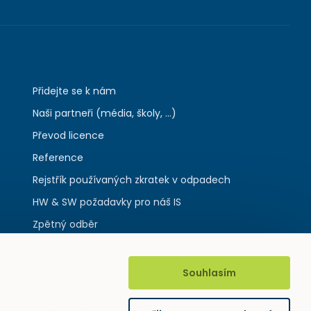
Přidejte se k nám
Naši partneři (média, školy, ...)
Převod licence
Reference
Rejstřík používaných zkratek v odpadech
HW & SW požadavky pro náš IS
Zpětný odběr
Souhlasím