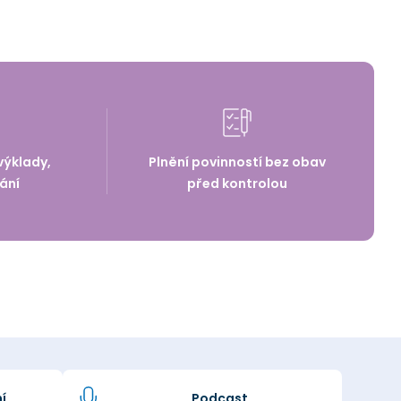
výklady,
Plnění povinností bez obav
ání
před kontrolou
í
Podcast