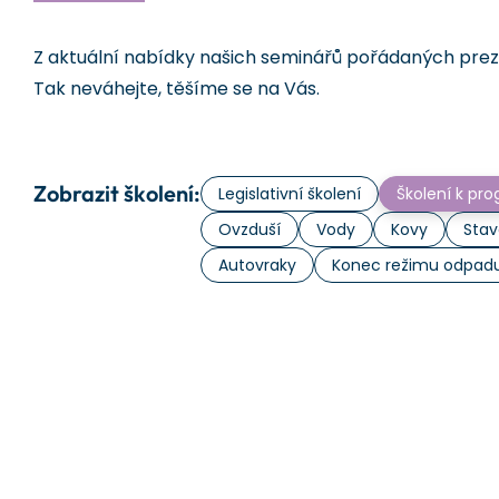
Z aktuální nabídky našich seminářů pořádaných prezen
Tak neváhejte, těšíme se na Vás.
Zobrazit školení:
Legislativní školení
Školení k p
Ovzduší
Vody
Kovy
Stav
Autovraky
Konec režimu odpad