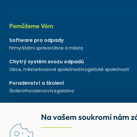
Pomůžeme Vám
Software pro odpady
Firmy
Státní správa
Obce a města
Chytrý systém svozu odpadů
Obce, města
Svozové společnosti
Logistické společnosti
Poradenství a školení
Školení
Poradenství
Legislativa
Na vašem soukromí nám zá