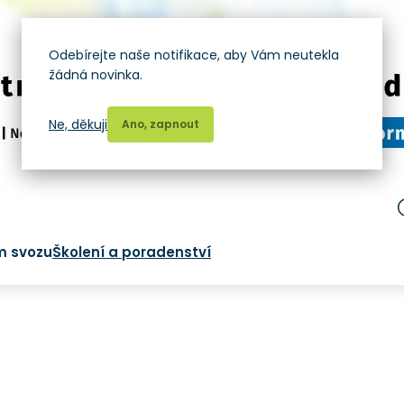
Odebírejte naše notifikace, aby Vám neutekla
žádná novinka.
Ne, děkuji
Ano, zapnout
m svozu
Školení a poradenství