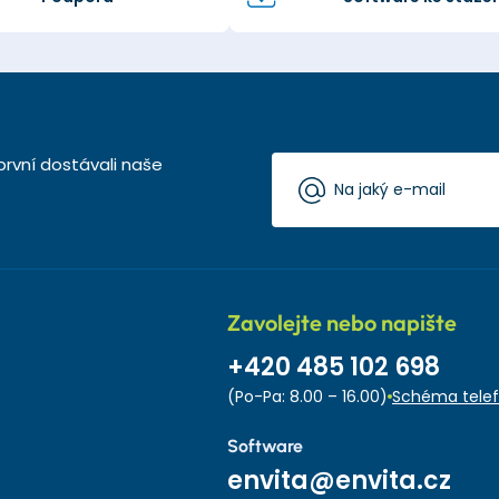
první dostávali naše
Zavolejte nebo napište
+420 485 102 698
(Po-Pa: 8.00 – 16.00)
Schéma telef
Software
envita@envita.cz