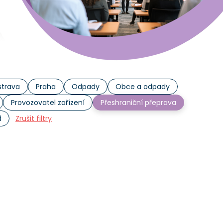
trava
Praha
Odpady
Obce a odpady
Provozovatel zařízení
Přeshraniční přeprava
d
Zrušit filtry