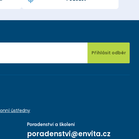
Přihlásit odběr
onní ústředny
Poradenství a školení
poradenstvi@envita.cz