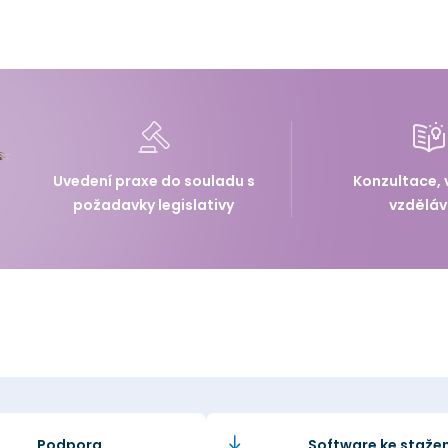
Uvedení praxe do souladu s
Konzultace, 
požadavky legislativy
vzděláv
Podpora
Software ke stažen