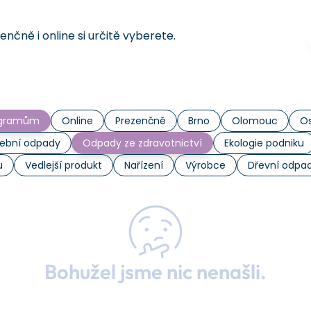
čně i online si určitě vyberete.
rogramům
Online
Prezenčně
Brno
Olomouc
Os
ební odpady
Odpady ze zdravotnictví
Ekologie podniku
u
Vedlejší produkt
Nařízení
Výrobce
Dřevní odpa
Bohužel jsme nic nenašli.