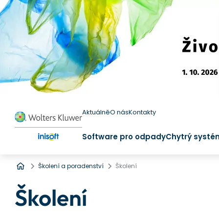
Aktuálně
O nás
Kontakty
Software pro odpady
Chytrý systé
Úvod
Školení a poradenství
Školení
Školení