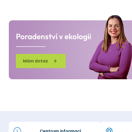
Poradenství v ekologii
Mám dotaz
Centrum informací