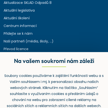
Aktualizace SKLAD Odpadů 8
Aktuální legislativa
Aktuální školení
Centrum informací
Přidejte se k nám
Naši partneři (média, školy, ...)
Převod licence
Reference
Na vašem soukromí nám záleží
Rejstřík používaných zkratek v odpadech
HW & SW požadavky pro náš IS
Soubory cookies používáme k zajištění funkčnosti webu a s
Zpětný odběr
Vaším souhlasem i mj. k personalizaci obsahu našich
webových stránek. Kliknutím na tlačítko „Souhlasím“
souhlasíte s využívaním cookies a předáním údajů o
chování na webu pro zobrazení cílené reklamy na
sociálních sítích a reklamních sítích na dalších webech.