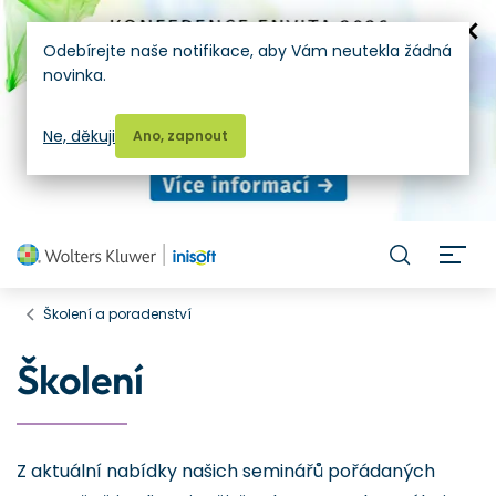
Odebírejte naše notifikace, aby Vám neutekla žádná
novinka.
Ne, děkuji
Ano, zapnout
H
Školení a poradenství
Školení
Z aktuální nabídky našich seminářů pořádaných