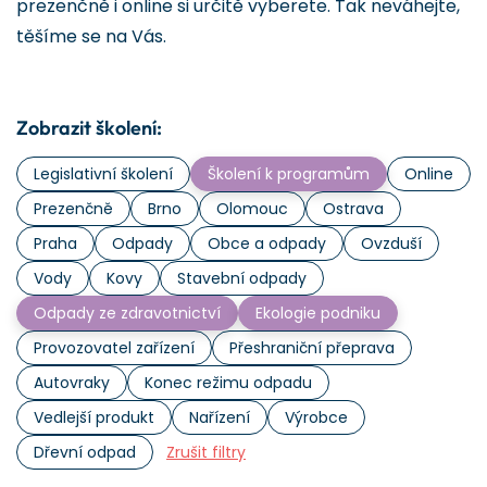
prezenčně i online si určitě vyberete. Tak neváhejte,
těšíme se na Vás.
Zobrazit školení:
Legislativní školení
Školení k programům
Online
Prezenčně
Brno
Olomouc
Ostrava
Praha
Odpady
Obce a odpady
Ovzduší
Vody
Kovy
Stavební odpady
Odpady ze zdravotnictví
Ekologie podniku
Provozovatel zařízení
Přeshraniční přeprava
Autovraky
Konec režimu odpadu
Vedlejší produkt
Nařízení
Výrobce
Dřevní odpad
Zrušit filtry