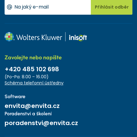
Přihlásit odběr
Zavolejte nebo napište
+420 485 102 698
(Po-Pa: 8.00 – 16.00)
Schéma telefonní ústředny
Software
envita@envita.cz
Poradenství a školení
poradenstvi@envita.cz