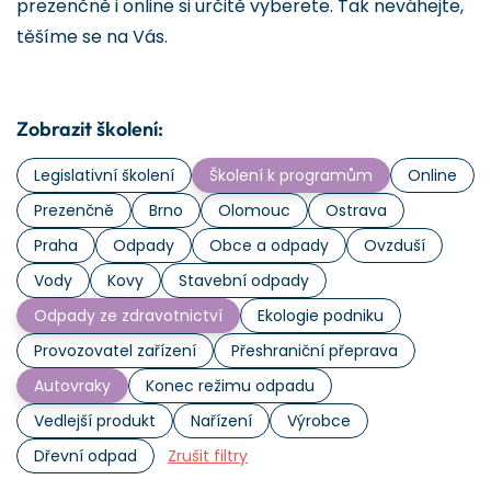
prezenčně i online si určitě vyberete. Tak neváhejte,
těšíme se na Vás.
Zobrazit školení:
Legislativní školení
Školení k programům
Online
Prezenčně
Brno
Olomouc
Ostrava
Praha
Odpady
Obce a odpady
Ovzduší
Vody
Kovy
Stavební odpady
Odpady ze zdravotnictví
Ekologie podniku
Provozovatel zařízení
Přeshraniční přeprava
Autovraky
Konec režimu odpadu
Vedlejší produkt
Nařízení
Výrobce
Dřevní odpad
Zrušit filtry