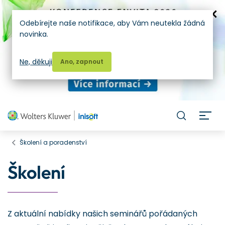
Odebírejte naše notifikace, aby Vám neutekla žádná
novinka.
Ne, děkuji
Ano, zapnout
H
Školení a poradenství
Školení
Z aktuální nabídky našich seminářů pořádaných