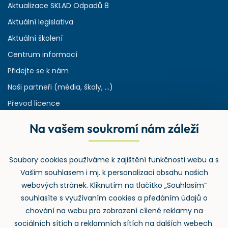
Aktualizace SKLAD Odpadů 8
Aktuální legislativa
Aktuální školení
Centrum informací
Přidejte se k nám
Naši partneři (média, školy, ...)
Převod licence
Reference
Na vašem soukromí nám záleží
Rejstřík používaných zkratek v odpadech
HW & SW požadavky pro náš IS
Soubory cookies používáme k zajištění funkčnosti webu a s
Zpětný odběr
Vaším souhlasem i mj. k personalizaci obsahu našich
webových stránek. Kliknutím na tlačítko „Souhlasím“
souhlasíte s využívaním cookies a předáním údajů o
chování na webu pro zobrazení cílené reklamy na
sociálních sítích a reklamních sítích na dalších webech.