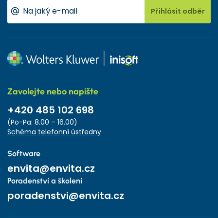
Přihlásit odběr
Zavolejte nebo napište
+420 485 102 698
(Po-Pa: 8.00 – 16.00)
Schéma telefonní ústředny
Software
envita@envita.cz
Poradenství a školení
poradenstvi@envita.cz