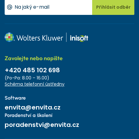
Přihlásit odběr
Zavolejte nebo napište
+420 485 102 698
(Po-Pa: 8.00 – 16.00)
Schéma telefonní ústředny
Software
envita@envita.cz
Poradenství a školení
poradenstvi@envita.cz