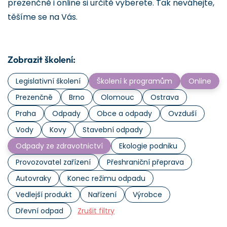
prezenčně i online si určitě vyberete. Tak neváhejte,
těšíme se na Vás.
Zobrazit školení:
Legislativní školení
Školení k programům
Online
Prezenčně
Brno
Olomouc
Ostrava
Praha
Odpady
Obce a odpady
Ovzduší
Vody
Kovy
Stavební odpady
Odpady ze zdravotnictví
Ekologie podniku
Provozovatel zařízení
Přeshraniční přeprava
Autovraky
Konec režimu odpadu
Vedlejší produkt
Nařízení
Výrobce
Dřevní odpad
Zrušit filtry