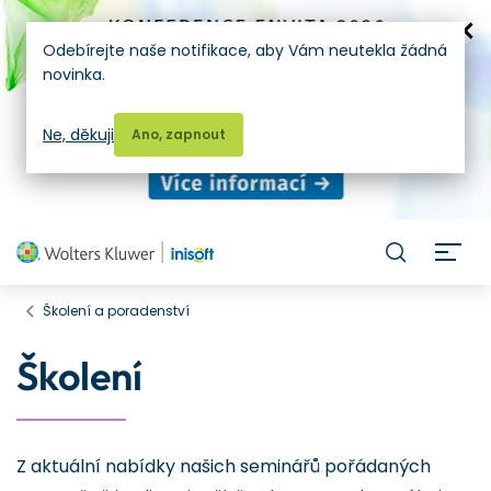
Odebírejte naše notifikace, aby Vám neutekla žádná
novinka.
Ne, děkuji
Ano, zapnout
H
Školení a poradenství
Školení
Z aktuální nabídky našich seminářů pořádaných