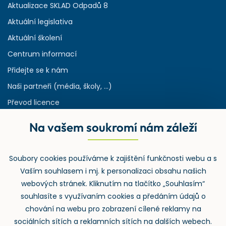
Aktualizace SKLAD Odpadů 8
Aktuální legislativa
Aktuální školení
Centrum informací
Přidejte se k nám
Naši partneři (média, školy, ...)
Převod licence
Reference
Na vašem soukromí nám záleží
Rejstřík používaných zkratek v odpadech
HW & SW požadavky pro náš IS
Soubory cookies používáme k zajištění funkčnosti webu a s
Zpětný odběr
Vaším souhlasem i mj. k personalizaci obsahu našich
webových stránek. Kliknutím na tlačítko „Souhlasím“
souhlasíte s využívaním cookies a předáním údajů o
chování na webu pro zobrazení cílené reklamy na
sociálních sítích a reklamních sítích na dalších webech.