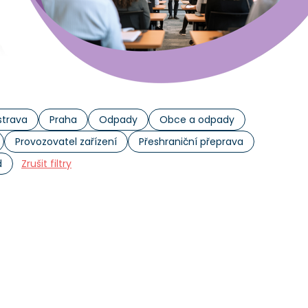
trava
Praha
Odpady
Obce a odpady
Provozovatel zařízení
Přeshraniční přeprava
d
Zrušit filtry