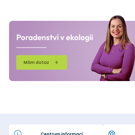
Poradenství v ekologii
Mám dotaz
Centrum informací