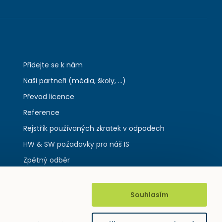
Přidejte se k nám
Naši partneři (média, školy, ...)
Převod licence
Reference
Rejstřík používaných zkratek v odpadech
HW & SW požadavky pro náš IS
Zpětný odběr
Souhlasím