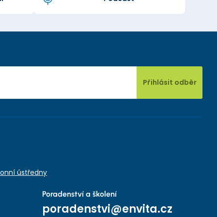
Přihlásit odběr
onní ústředny
Poradenství a školení
poradenstvi@envita.cz