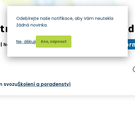
Odebírejte naše notifikace, aby Vám neutekla
žádná novinka.
Ne, děkuji
Ano, zapnout
m svozu
Školení a poradenství