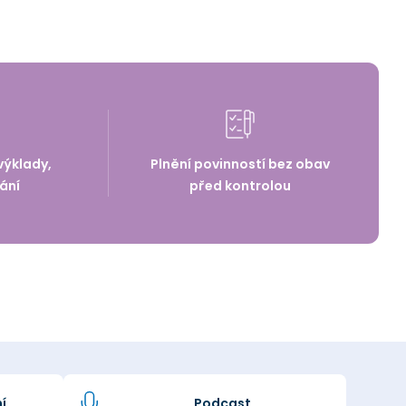
výklady,
Plnění povinností bez obav
ání
před kontrolou
í
Podcast