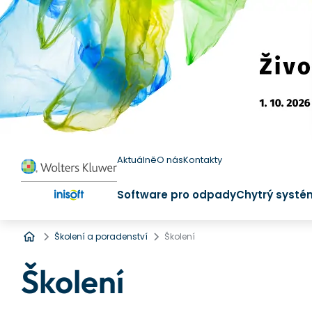
Aktuálně
O nás
Kontakty
Software pro odpady
Chytrý systé
Úvod
Školení a poradenství
Školení
Školení