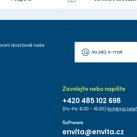
první dostávali naše
Zavolejte nebo napište
+420 485 102 698
(Po-Pa: 8.00 – 16.00)
Schéma telef
Software
envita@envita.cz