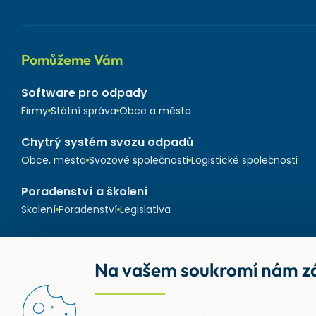
Pomůžeme Vám
Software pro odpady
Firmy
Státní správa
Obce a města
Chytrý systém svozu odpadů
Obce, města
Svozové společnosti
Logistické společnosti
Poradenství a školení
Školení
Poradenství
Legislativa
Na vašem soukromí nám zá