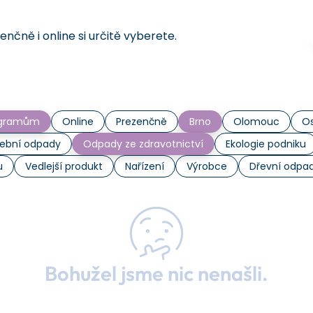
čně i online si určitě vyberete.
rogramům
Online
Prezenčně
Brno
Olomouc
Os
ební odpady
Odpady ze zdravotnictví
Ekologie podniku
u
Vedlejší produkt
Nařízení
Výrobce
Dřevní odpa
Bohužel jsme nic nenašli.