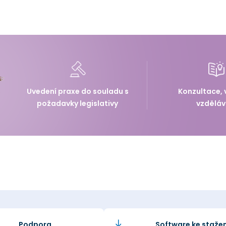
Uvedení praxe do souladu s
Konzultace, 
požadavky legislativy
vzděláv
Podpora
Software ke stažen