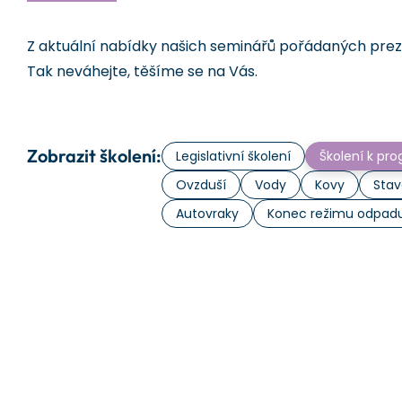
Z aktuální nabídky našich seminářů pořádaných prezen
Tak neváhejte, těšíme se na Vás.
Zobrazit školení:
Legislativní školení
Školení k p
Ovzduší
Vody
Kovy
Stav
Autovraky
Konec režimu odpad