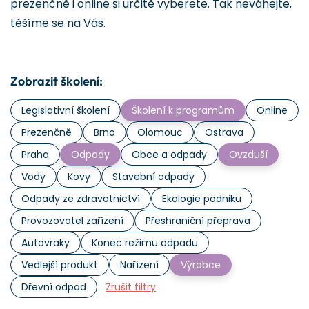
prezenčně i online si určitě vyberete. Tak neváhejte,
těšíme se na Vás.
Zobrazit školení:
Legislativní školení
Školení k programům
Online
Prezenčně
Brno
Olomouc
Ostrava
Praha
Odpady
Obce a odpady
Ovzduší
Vody
Kovy
Stavební odpady
Odpady ze zdravotnictví
Ekologie podniku
Provozovatel zařízení
Přeshraniční přeprava
Autovraky
Konec režimu odpadu
Vedlejší produkt
Nařízení
Výrobce
Dřevní odpad
Zrušit filtry