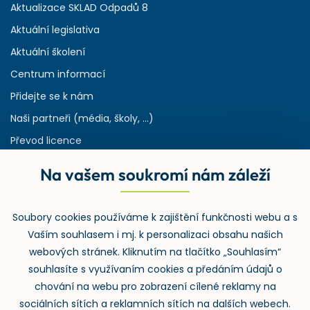
Aktualizace SKLAD Odpadů 8
Aktuální legislativa
Aktuální školení
Centrum informací
Přidejte se k nám
Naši partneři (média, školy, ...)
Převod licence
Reference
Na vašem soukromí nám záleží
Rejstřík používaných zkratek v odpadech
HW & SW požadavky pro náš IS
Soubory cookies používáme k zajištění funkčnosti webu a s
Zpětný odběr
Vaším souhlasem i mj. k personalizaci obsahu našich
webových stránek. Kliknutím na tlačítko „Souhlasím“
souhlasíte s využívaním cookies a předáním údajů o
chování na webu pro zobrazení cílené reklamy na
sociálních sítích a reklamních sítích na dalších webech.