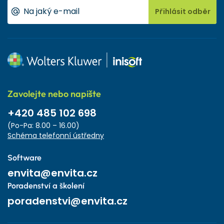
Přihlásit odběr
Zavolejte nebo napište
+420 485 102 698
(Po-Pa: 8.00 – 16.00)
Schéma telefonní ústředny
Software
envita@envita.cz
Poradenství a školení
poradenstvi@envita.cz