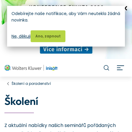
Odebírejte naše notifikace, aby Vám neutekla žádná
novinka.
Ne, děkuji
Ano, zapnout
H
Školení a poradenství
Školení
Z aktuální nabídky našich seminářů pořádaných