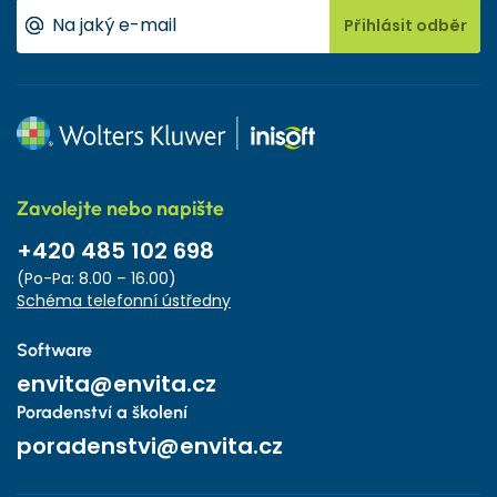
Přihlásit odběr
Zavolejte nebo napište
+420 485 102 698
(Po-Pa: 8.00 – 16.00)
Schéma telefonní ústředny
Software
envita@envita.cz
Poradenství a školení
poradenstvi@envita.cz