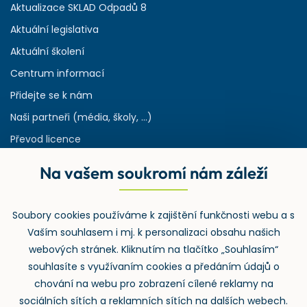
Aktualizace SKLAD Odpadů 8
Aktuální legislativa
Aktuální školení
Centrum informací
Přidejte se k nám
Naši partneři (média, školy, ...)
Převod licence
Reference
Na vašem soukromí nám záleží
Rejstřík používaných zkratek v odpadech
HW & SW požadavky pro náš IS
Soubory cookies používáme k zajištění funkčnosti webu a s
Zpětný odběr
Vaším souhlasem i mj. k personalizaci obsahu našich
webových stránek. Kliknutím na tlačítko „Souhlasím“
souhlasíte s využívaním cookies a předáním údajů o
chování na webu pro zobrazení cílené reklamy na
sociálních sítích a reklamních sítích na dalších webech.