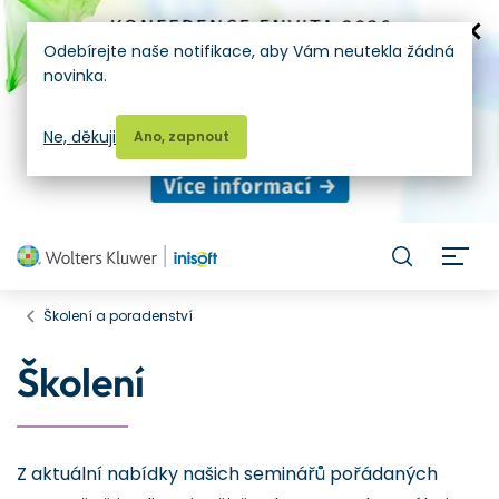
Odebírejte naše notifikace, aby Vám neutekla žádná
novinka.
Ne, děkuji
Ano, zapnout
H
Školení a poradenství
Školení
Z aktuální nabídky našich seminářů pořádaných