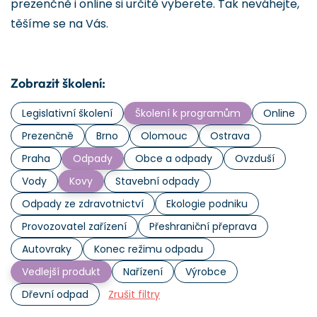
prezenčně i online si určitě vyberete. Tak neváhejte,
těšíme se na Vás.
Zobrazit školení:
Legislativní školení
Školení k programům
Online
Prezenčně
Brno
Olomouc
Ostrava
Praha
Odpady
Obce a odpady
Ovzduší
Vody
Kovy
Stavební odpady
Odpady ze zdravotnictví
Ekologie podniku
Provozovatel zařízení
Přeshraniční přeprava
Autovraky
Konec režimu odpadu
Vedlejší produkt
Nařízení
Výrobce
Dřevní odpad
Zrušit filtry