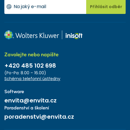
Přihlásit odběr
Zavolejte nebo napište
+420 485 102 698
(Po-Pa: 8.00 – 16.00)
Schéma telefonní ústředny
Software
envita@envita.cz
Poradenství a školení
poradenstvi@envita.cz