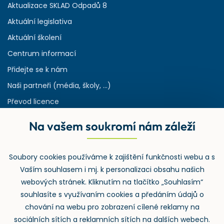
Aktualizace SKLAD Odpadů 8
Aktuální legislativa
Aktuální školení
Centrum informací
Přidejte se k nám
Naši partneři (média, školy, ...)
Převod licence
Reference
Na vašem soukromí nám záleží
Rejstřík používaných zkratek v odpadech
HW & SW požadavky pro náš IS
Soubory cookies používáme k zajištění funkčnosti webu a s
Zpětný odběr
Vaším souhlasem i mj. k personalizaci obsahu našich
webových stránek. Kliknutím na tlačítko „Souhlasím“
souhlasíte s využívaním cookies a předáním údajů o
chování na webu pro zobrazení cílené reklamy na
sociálních sítích a reklamních sítích na dalších webech.