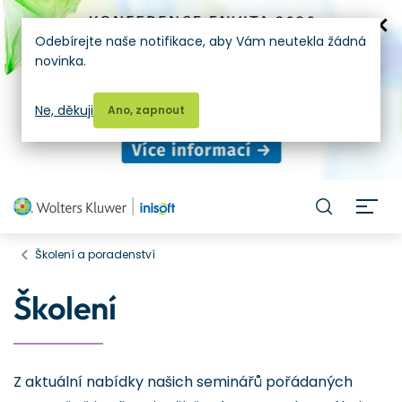
Odebírejte naše notifikace, aby Vám neutekla žádná
novinka.
Ne, děkuji
Ano, zapnout
H
Školení a poradenství
Školení
Z aktuální nabídky našich seminářů pořádaných