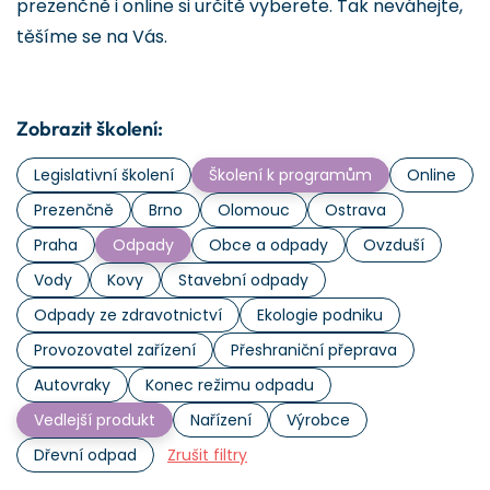
prezenčně i online si určitě vyberete. Tak neváhejte,
těšíme se na Vás.
Zobrazit školení:
Legislativní školení
Školení k programům
Online
Prezenčně
Brno
Olomouc
Ostrava
Praha
Odpady
Obce a odpady
Ovzduší
Vody
Kovy
Stavební odpady
Odpady ze zdravotnictví
Ekologie podniku
Provozovatel zařízení
Přeshraniční přeprava
Autovraky
Konec režimu odpadu
Vedlejší produkt
Nařízení
Výrobce
Dřevní odpad
Zrušit filtry