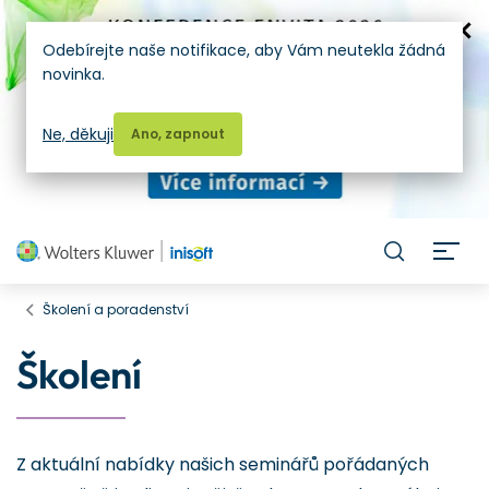
Odebírejte naše notifikace, aby Vám neutekla žádná
novinka.
Ne, děkuji
Ano, zapnout
H
Školení a poradenství
Školení
Z aktuální nabídky našich seminářů pořádaných