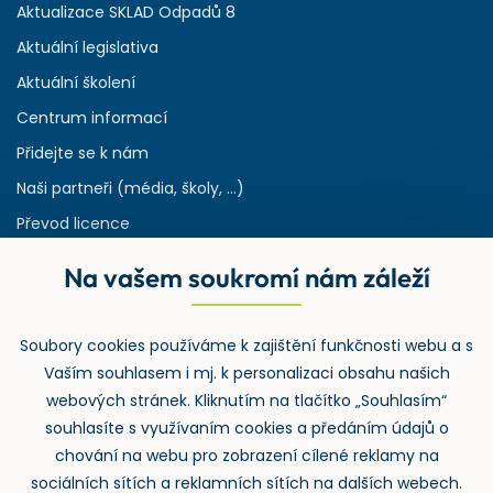
Aktualizace SKLAD Odpadů 8
Aktuální legislativa
Aktuální školení
Centrum informací
Přidejte se k nám
Naši partneři (média, školy, ...)
Převod licence
Reference
Na vašem soukromí nám záleží
Rejstřík používaných zkratek v odpadech
HW & SW požadavky pro náš IS
Soubory cookies používáme k zajištění funkčnosti webu a s
Zpětný odběr
Vaším souhlasem i mj. k personalizaci obsahu našich
webových stránek. Kliknutím na tlačítko „Souhlasím“
souhlasíte s využívaním cookies a předáním údajů o
chování na webu pro zobrazení cílené reklamy na
sociálních sítích a reklamních sítích na dalších webech.