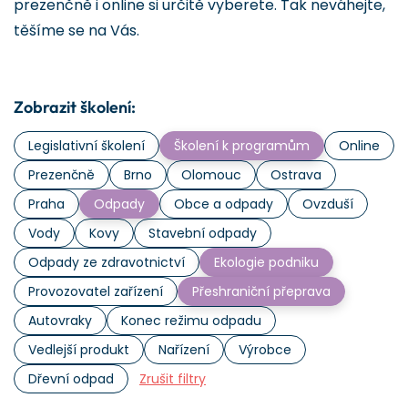
prezenčně i online si určitě vyberete. Tak neváhejte,
těšíme se na Vás.
Zobrazit školení:
Legislativní školení
Školení k programům
Online
Prezenčně
Brno
Olomouc
Ostrava
Praha
Odpady
Obce a odpady
Ovzduší
Vody
Kovy
Stavební odpady
Odpady ze zdravotnictví
Ekologie podniku
Provozovatel zařízení
Přeshraniční přeprava
Autovraky
Konec režimu odpadu
Vedlejší produkt
Nařízení
Výrobce
Dřevní odpad
Zrušit filtry