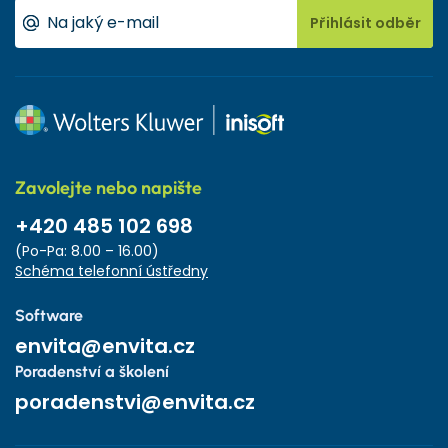
Přihlásit odběr
Zavolejte nebo napište
+420 485 102 698
(Po-Pa: 8.00 – 16.00)
Schéma telefonní ústředny
Software
envita@envita.cz
Poradenství a školení
poradenstvi@envita.cz