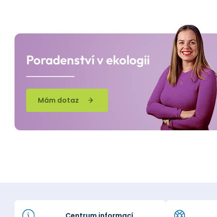
Poradenství v ekologii
Mám dotaz
Centrum informací