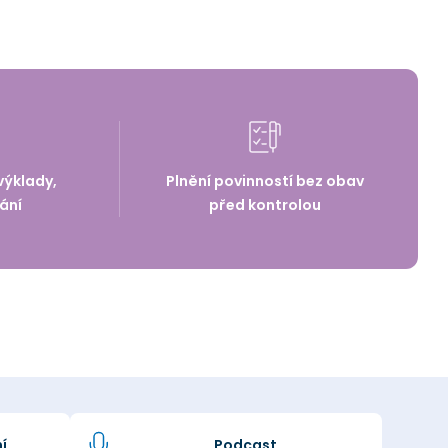
výklady,
Plnění povinností bez obav
ání
před kontrolou
í
Podcast