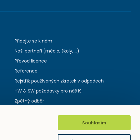
Přidejte se k nám
Naši partneři (média, školy, ...)
Převod licence
Reference
Rejstřík používaných zkratek v odpadech
HW & SW požadavky pro náš IS
Zpětný odběr
Souhlasím