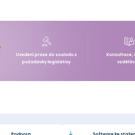
Uvedení praxe do souladu s
Konzultace, 
požadavky legislativy
vzděláv
Podpora
Software ke stažen