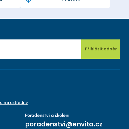
Přihlásit odběr
onní ústředny
Poradenství a školení
poradenstvi@envita.cz