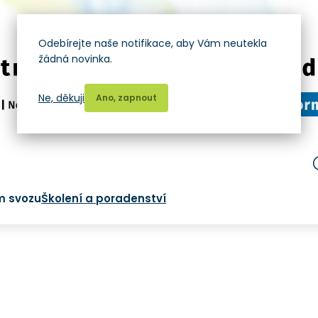
Odebírejte naše notifikace, aby Vám neutekla
žádná novinka.
Ne, děkuji
Ano, zapnout
m svozu
Školení a poradenství