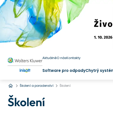
Aktuálně
O nás
Kontakty
Software pro odpady
Chytrý systé
Úvod
Školení a poradenství
Školení
Školení