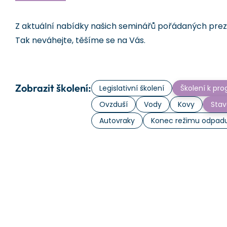
Z aktuální nabídky našich seminářů pořádaných prezen
Tak neváhejte, těšíme se na Vás.
Zobrazit školení:
Legislativní školení
Školení k p
Ovzduší
Vody
Kovy
Stav
Autovraky
Konec režimu odpad