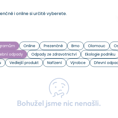
čně i online si určitě vyberete.
rogramům
Online
Prezenčně
Brno
Olomouc
Os
ební odpady
Odpady ze zdravotnictví
Ekologie podniku
u
Vedlejší produkt
Nařízení
Výrobce
Dřevní odpa
Bohužel jsme nic nenašli.