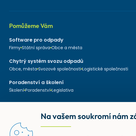
Pomůžeme Vám
Software pro odpady
Firmy
Státní správa
Obce a města
Chytrý systém svozu odpadů
Obce, města
Svozové společnosti
Logistické společnosti
Poradenství a školení
Školení
Poradenství
Legislativa
Na vašem soukromí nám zá