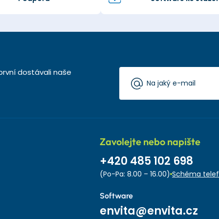
první dostávali naše
Zavolejte nebo napište
+420 485 102 698
(Po-Pa: 8.00 – 16.00)
Schéma telef
Software
envita@envita.cz