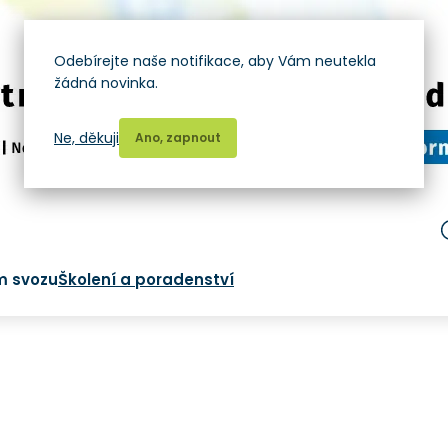
Odebírejte naše notifikace, aby Vám neutekla
žádná novinka.
Ne, děkuji
Ano, zapnout
m svozu
Školení a poradenství