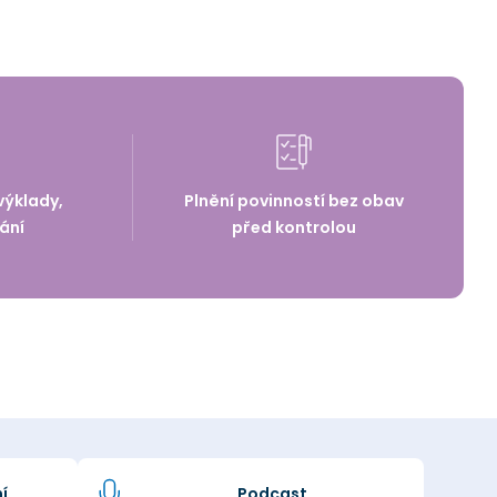
výklady,
Plnění povinností bez obav
ání
před kontrolou
í
Podcast