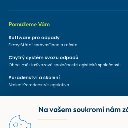
Pomůžeme Vám
Software pro odpady
Firmy
Státní správa
Obce a města
Chytrý systém svozu odpadů
Obce, města
Svozové společnosti
Logistické společnosti
Poradenství a školení
Školení
Poradenství
Legislativa
Na vašem soukromí nám zá