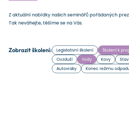
Z aktuální nabídky našich seminářů pořádaných prezen
Tak neváhejte, těšíme se na Vás.
Zobrazit školení:
Legislativní školení
Školení k p
Ovzduší
Vody
Kovy
Stav
Autovraky
Konec režimu odpad