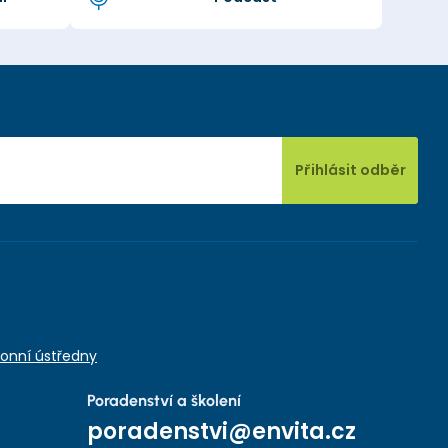
Přihlásit odběr
onní ústředny
Poradenství a školení
poradenstvi@envita.cz