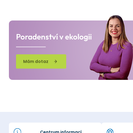
Poradenství v ekologii
Mám dotaz
Centrum informací