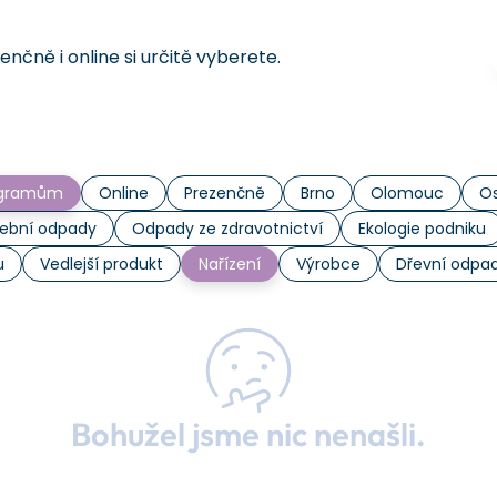
čně i online si určitě vyberete.
rogramům
Online
Prezenčně
Brno
Olomouc
Os
ební odpady
Odpady ze zdravotnictví
Ekologie podniku
u
Vedlejší produkt
Nařízení
Výrobce
Dřevní odpa
Bohužel jsme nic nenašli.