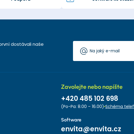
první dostávali naše
Zavolejte nebo napište
+420 485 102 698
(Po-Pa: 8.00 – 16.00)
Schéma telef
Software
envita@envita.cz