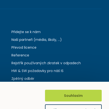
Přidejte se k nám
Naši partneři (média, školy, ...)
Převod licence
Reference
Rejstřík používaných zkratek v odpadech
HW & SW požadavky pro náš IS
Zpětný odběr
Souhlasím