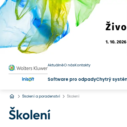
Aktuálně
O nás
Kontakty
Software pro odpady
Chytrý systé
Úvod
Školení a poradenství
Školení
Školení