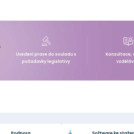
Uvedení praxe do souladu s
Konzultace, 
požadavky legislativy
vzděláv
Podpora
Software ke stažen