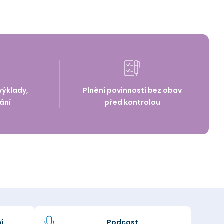
výklady,
Plnění povinností bez obav
ání
před kontrolou
í
Podcast