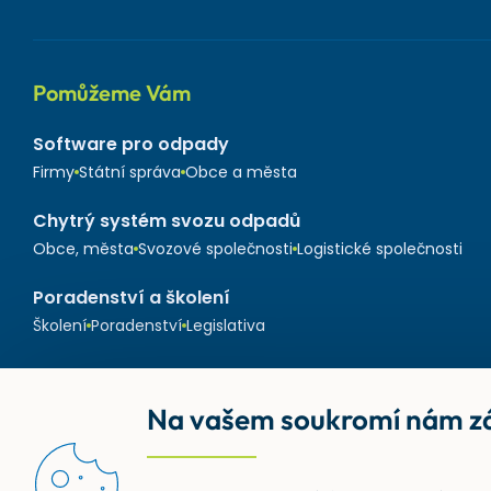
Pomůžeme Vám
Software pro odpady
Firmy
Státní správa
Obce a města
Chytrý systém svozu odpadů
Obce, města
Svozové společnosti
Logistické společnosti
Poradenství a školení
Školení
Poradenství
Legislativa
Na vašem soukromí nám zá