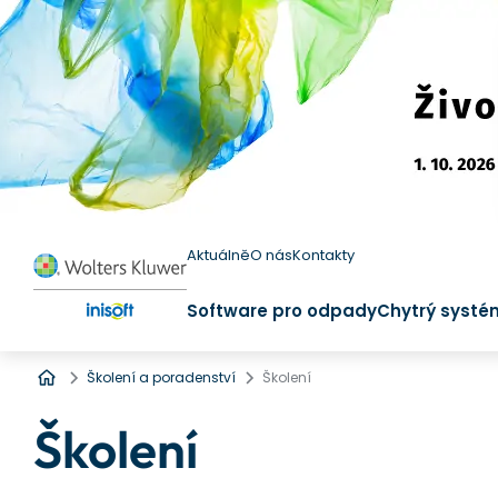
Aktuálně
O nás
Kontakty
Software pro odpady
Chytrý systé
Úvod
Školení a poradenství
Školení
Školení