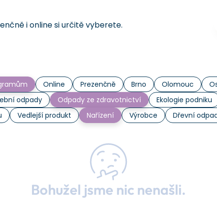
čně i online si určitě vyberete.
rogramům
Online
Prezenčně
Brno
Olomouc
Os
ební odpady
Odpady ze zdravotnictví
Ekologie podniku
u
Vedlejší produkt
Nařízení
Výrobce
Dřevní odpa
Bohužel jsme nic nenašli.