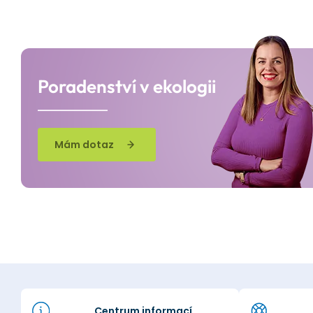
Poradenství v ekologii
Mám dotaz
Centrum informací