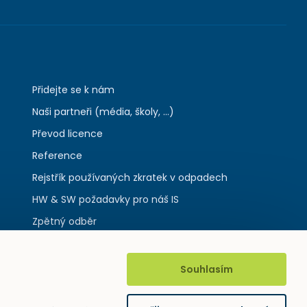
Přidejte se k nám
Naši partneři (média, školy, ...)
Převod licence
Reference
Rejstřík používaných zkratek v odpadech
HW & SW požadavky pro náš IS
Zpětný odběr
Souhlasím