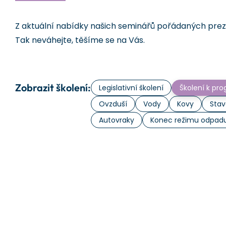
Z aktuální nabídky našich seminářů pořádaných prezen
Tak neváhejte, těšíme se na Vás.
Zobrazit školení:
Legislativní školení
Školení k p
Ovzduší
Vody
Kovy
Stav
Autovraky
Konec režimu odpad