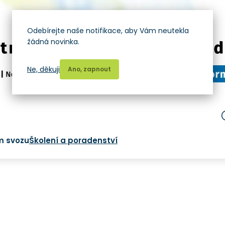
Odebírejte naše notifikace, aby Vám neutekla
žádná novinka.
Ne, děkuji
Ano, zapnout
m svozu
Školení a poradenství