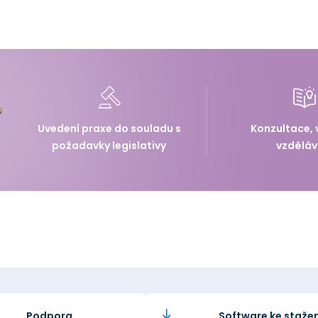
Uvedení praxe do souladu s
Konzultace, 
požadavky legislativy
vzděláv
Podpora
Software ke stažen