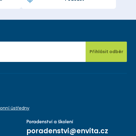
Přihlásit odběr
onní ústředny
Poradenství a školení
poradenstvi@envita.cz