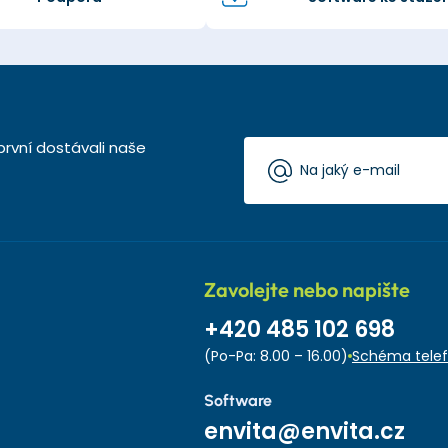
první dostávali naše
Zavolejte nebo napište
+420 485 102 698
(Po-Pa: 8.00 – 16.00)
Schéma telef
Software
envita@envita.cz