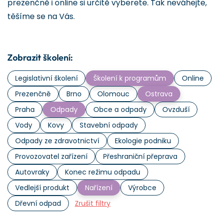
prezenčně i online si určitě vyberete. Tak neváhejte,
těšíme se na Vás.
Zobrazit školení:
Legislativní školení
Školení k programům
Online
Prezenčně
Brno
Olomouc
Ostrava
Praha
Odpady
Obce a odpady
Ovzduší
Vody
Kovy
Stavební odpady
Odpady ze zdravotnictví
Ekologie podniku
Provozovatel zařízení
Přeshraniční přeprava
Autovraky
Konec režimu odpadu
Vedlejší produkt
Nařízení
Výrobce
Dřevní odpad
Zrušit filtry