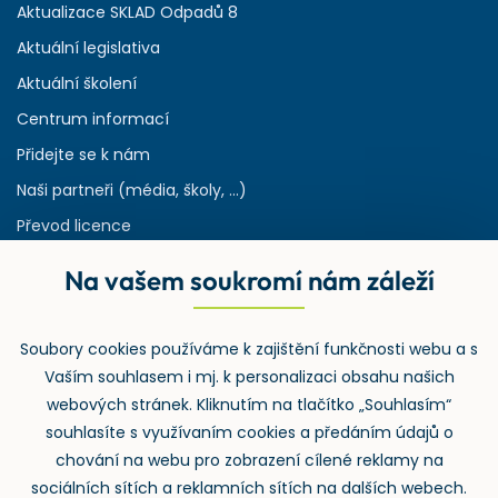
Aktualizace SKLAD Odpadů 8
Aktuální legislativa
Aktuální školení
Centrum informací
Přidejte se k nám
Naši partneři (média, školy, ...)
Převod licence
Reference
Na vašem soukromí nám záleží
Rejstřík používaných zkratek v odpadech
HW & SW požadavky pro náš IS
Soubory cookies používáme k zajištění funkčnosti webu a s
Zpětný odběr
Vaším souhlasem i mj. k personalizaci obsahu našich
webových stránek. Kliknutím na tlačítko „Souhlasím“
souhlasíte s využívaním cookies a předáním údajů o
chování na webu pro zobrazení cílené reklamy na
sociálních sítích a reklamních sítích na dalších webech.