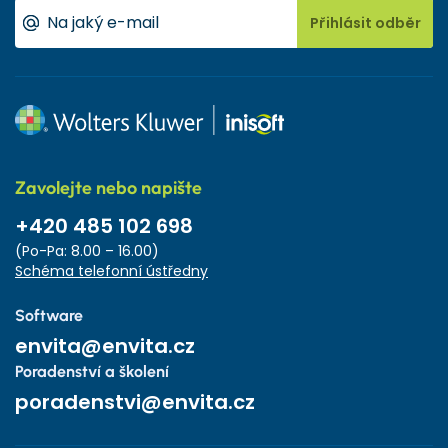
Přihlásit odběr
Zavolejte nebo napište
+420 485 102 698
(Po-Pa: 8.00 – 16.00)
Schéma telefonní ústředny
Software
envita@envita.cz
Poradenství a školení
poradenstvi@envita.cz