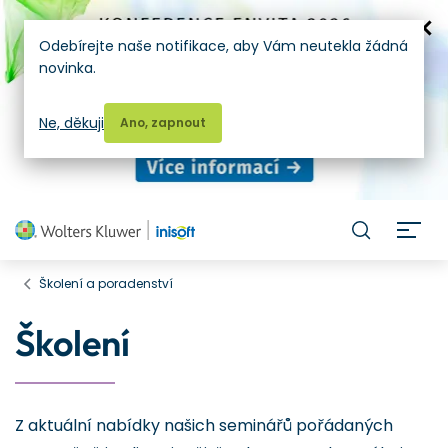
Odebírejte naše notifikace, aby Vám neutekla žádná
novinka.
Ne, děkuji
Ano, zapnout
H
Školení a poradenství
Školení
Z aktuální nabídky našich seminářů pořádaných