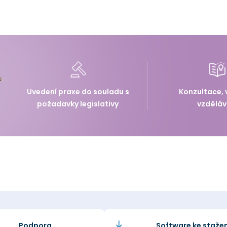
Uvedení praxe do souladu s
Konzultace, 
požadavky legislativy
vzděláv
Podpora
Software ke stažen