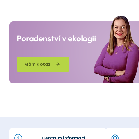
Poradenství v ekologii
Mám dotaz
Centrum informací