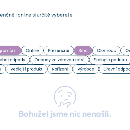
čně i online si určitě vyberete.
rogramům
Online
Prezenčně
Brno
Olomouc
Os
ební odpady
Odpady ze zdravotnictví
Ekologie podniku
u
Vedlejší produkt
Nařízení
Výrobce
Dřevní odpa
Bohužel jsme nic nenašli.