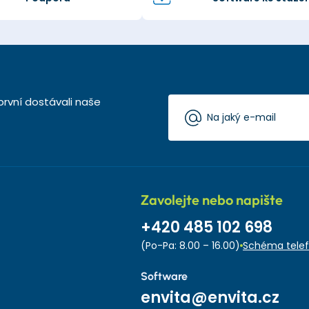
první dostávali naše
Zavolejte nebo napište
+420 485 102 698
(Po-Pa: 8.00 – 16.00)
Schéma telef
Software
envita@envita.cz