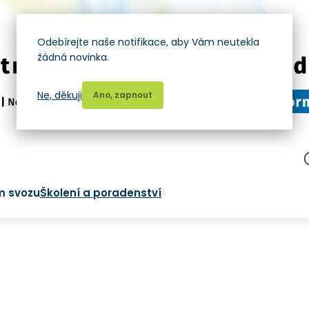
Odebírejte naše notifikace, aby Vám neutekla
žádná novinka.
Ne, děkuji
Ano, zapnout
m svozu
Školení a poradenství