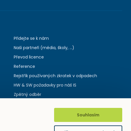
Přidejte se k nám
Naši partneři (média, školy, ...)
Převod licence
Reference
Rejstřík používaných zkratek v odpadech
HW & SW požadavky pro náš IS
Zpětný odběr
Souhlasím