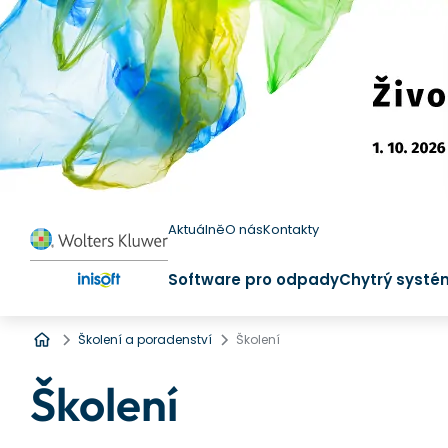
Aktuálně
O nás
Kontakty
Software pro odpady
Chytrý systé
Úvod
Školení a poradenství
Školení
Školení