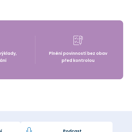
výklady,
Plnění povinností bez obav
ání
před kontrolou
í
Podcast