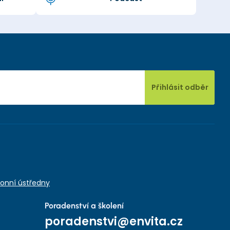
Přihlásit odběr
onní ústředny
Poradenství a školení
poradenstvi@envita.cz