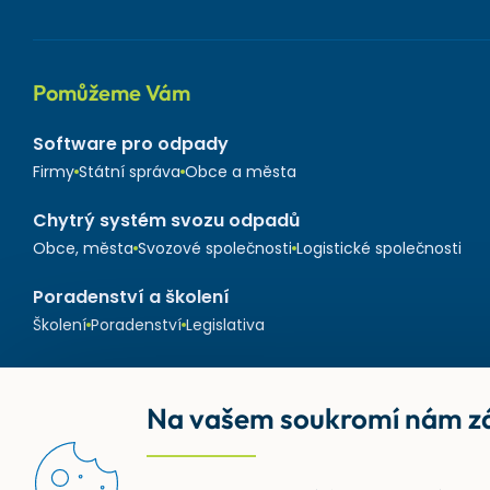
Pomůžeme Vám
Software pro odpady
Firmy
Státní správa
Obce a města
Chytrý systém svozu odpadů
Obce, města
Svozové společnosti
Logistické společnosti
Poradenství a školení
Školení
Poradenství
Legislativa
Na vašem soukromí nám zá