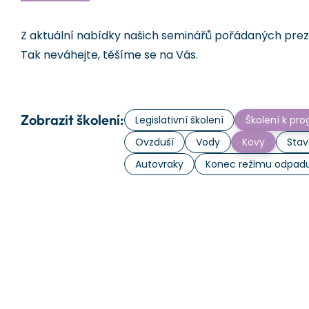
Z aktuální nabídky našich seminářů pořádaných prezen
Tak neváhejte, těšíme se na Vás.
Zobrazit školení:
Legislativní školení
Školení k p
Ovzduší
Vody
Kovy
Stav
Autovraky
Konec režimu odpad