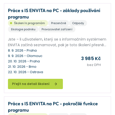
Práce s IS ENVITA na PC - základy používání
programu
Školení k programům
Prezenčně
Odpady
Ekologie podniku
Provozovatel zařízení
Jste – li uživatelem, který se s informačním systémem
ENVITA začíná seznamovat, pak je toto školení přesně
pro vás.
8. 9. 2026 - Praha
9. 9. 2026 - Olomouc
3 985 Kč
20. 10. 2026 - Praha
bez DPH
21. 10. 2026 - Brno
22. 10. 2026 - Ostrava
Přejít na detail školení
Práce s IS ENVITA na PC - pokročilé funkce
programu