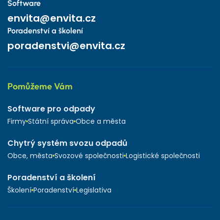
Software
envita@envita.cz
Poradenství a školení
poradenstvi@envita.cz
Pomůžeme Vám
Software pro odpady
Firmy
Státní správa
Obce a města
Chytrý systém svozu odpadů
Obce, města
Svozové společnosti
Logistické společnosti
Poradenství a školení
Školení
Poradenství
Legislativa