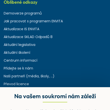
Oblíbené odkazy
Demoverze programů
Jak pracovat s programem ENVITA
Aktualizace IS ENVITA
Aktualizace SKLAD Odpadů 8
Aktuální legislativa
Aktuální školení
Centrum informací
Přidejte se k nám
Naši partneři (média, školy, ...)
Převod licence
Reference
Na vašem soukromí nám záleží
Rejstřík používaných zkratek v odpadech
HW & SW požadavky pro náš IS