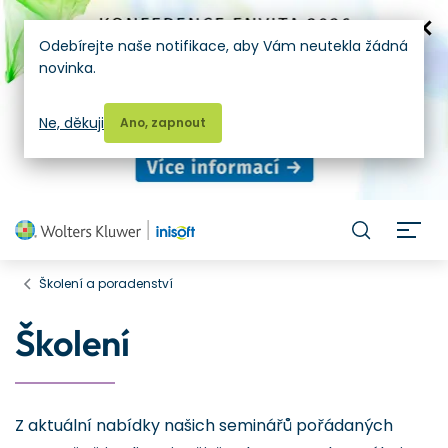
Odebírejte naše notifikace, aby Vám neutekla žádná
novinka.
Ne, děkuji
Ano, zapnout
H
Školení a poradenství
Školení
Z aktuální nabídky našich seminářů pořádaných