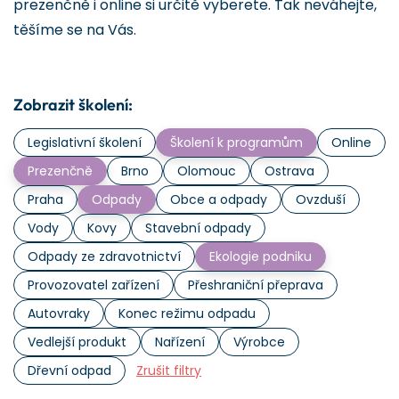
prezenčně i online si určitě vyberete. Tak neváhejte,
těšíme se na Vás.
Zobrazit školení:
Legislativní školení
Školení k programům
Online
Prezenčně
Brno
Olomouc
Ostrava
Praha
Odpady
Obce a odpady
Ovzduší
Vody
Kovy
Stavební odpady
Odpady ze zdravotnictví
Ekologie podniku
Provozovatel zařízení
Přeshraniční přeprava
Autovraky
Konec režimu odpadu
Vedlejší produkt
Nařízení
Výrobce
Dřevní odpad
Zrušit filtry