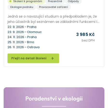
Školení k programům
Prezenčně
Odpady
Ekologie podniku
Provozovatel zařízení
Jedná se o navazující studium a předpokladem je, že
jeho účastník byl seznámen se základními funkcemi IS
ENVITA. Seminář je zaměřen na podrobné vysvětlení
22. 9. 2026 - Praha
23. 9. 2026 - Olomouc
práce s IS ENVITA pro jeho pokročilé uživatele. Společně
3 985 Kč
24. 11. 2026 - Praha
probereme pokročilé funkce v agendách Subjekty a
bez DPH
25. 11. 2026 - Brno
Odpady, vysvětlíme hromadné operace a mnoho
26. 11. 2026 - Ostrava
dalších nadstavbových funkcí, kterými se naučíte
využívat ENVITU na maximum.
Přejít na detail školení
Poradenství v ekologii