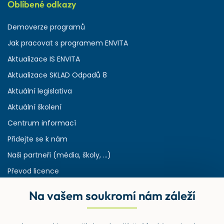
Oblíbené odkazy
Demoverze programů
Jak pracovat s programem ENVITA
Aktualizace IS ENVITA
Aktualizace SKLAD Odpadů 8
Aktuální legislativa
Aktuální školení
Centrum informací
Přidejte se k nám
Naši partneři (média, školy, ...)
Převod licence
Reference
Na vašem soukromí nám záleží
Rejstřík používaných zkratek v odpadech
HW & SW požadavky pro náš IS