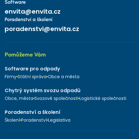
Software
envita@envita.cz
Poradenství a školení
poradenstvi@envita.cz
Pomůžeme Vám
Software pro odpady
Firmy
Státní správa
Obce a města
Chytrý systém svozu odpadů
Obce, města
Svozové společnosti
Logistické společnosti
Poradenství a školení
Školení
Poradenství
Legislativa