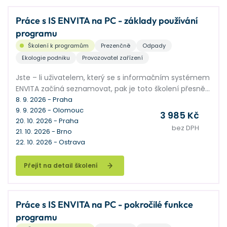
Práce s IS ENVITA na PC - základy používání
programu
Školení k programům
Prezenčně
Odpady
Ekologie podniku
Provozovatel zařízení
Jste – li uživatelem, který se s informačním systémem
ENVITA začíná seznamovat, pak je toto školení přesně
pro vás.
8. 9. 2026 - Praha
9. 9. 2026 - Olomouc
3 985 Kč
20. 10. 2026 - Praha
bez DPH
21. 10. 2026 - Brno
22. 10. 2026 - Ostrava
Přejít na detail školení
Práce s IS ENVITA na PC - pokročilé funkce
programu