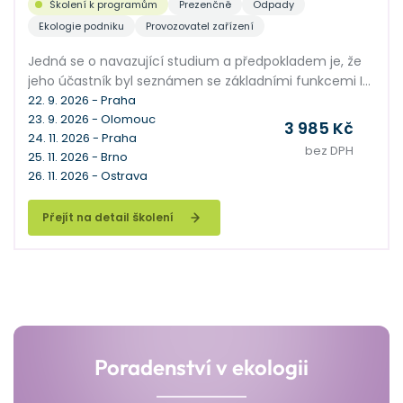
Školení k programům
Prezenčně
Odpady
Ekologie podniku
Provozovatel zařízení
Jedná se o navazující studium a předpokladem je, že
jeho účastník byl seznámen se základními funkcemi IS
ENVITA. Seminář je zaměřen na podrobné vysvětlení
22. 9. 2026 - Praha
23. 9. 2026 - Olomouc
práce s IS ENVITA pro jeho pokročilé uživatele. Společně
3 985 Kč
24. 11. 2026 - Praha
probereme pokročilé funkce v agendách Subjekty a
bez DPH
25. 11. 2026 - Brno
Odpady, vysvětlíme hromadné operace a mnoho
26. 11. 2026 - Ostrava
dalších nadstavbových funkcí, kterými se naučíte
využívat ENVITU na maximum.
Přejít na detail školení
Poradenství v ekologii