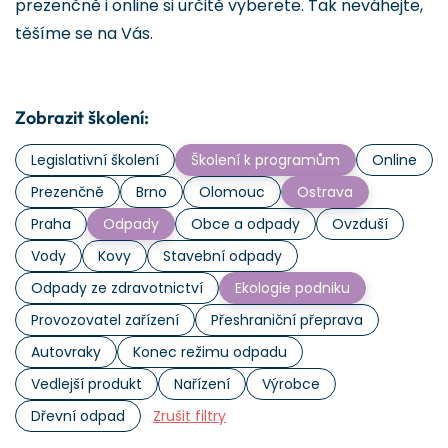
prezenčně i online si určitě vyberete. Tak neváhejte,
těšíme se na Vás.
Zobrazit školení:
Legislativní školení
Školení k programům
Online
Prezenčně
Brno
Olomouc
Ostrava
Praha
Odpady
Obce a odpady
Ovzduší
Vody
Kovy
Stavební odpady
Odpady ze zdravotnictví
Ekologie podniku
Provozovatel zařízení
Přeshraniční přeprava
Autovraky
Konec režimu odpadu
Vedlejší produkt
Nařízení
Výrobce
Dřevní odpad
Zrušit filtry