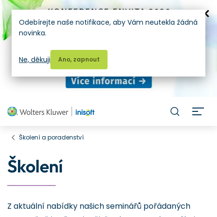
Odebírejte naše notifikace, aby Vám neutekla žádná
novinka.
Ne, děkuji
Ano, zapnout
H
Školení a poradenství
Školení
Z aktuální nabídky našich seminářů pořádaných