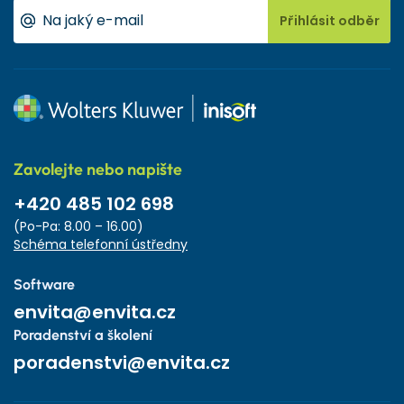
Přihlásit odběr
Zavolejte nebo napište
+420 485 102 698
(Po-Pa: 8.00 – 16.00)
Schéma telefonní ústředny
Software
envita@envita.cz
Poradenství a školení
poradenstvi@envita.cz