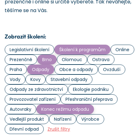
prezenčně i online si určitě vyberete. Tak neváhejte,
těšíme se na Vás.
Zobrazit školení:
Legislativní školení
Školení k programům
Online
Prezenčně
Brno
Olomouc
Ostrava
Praha
Odpady
Obce a odpady
Ovzduší
Vody
Kovy
Stavební odpady
Odpady ze zdravotnictví
Ekologie podniku
Provozovatel zařízení
Přeshraniční přeprava
Autovraky
Konec režimu odpadu
Vedlejší produkt
Nařízení
Výrobce
Dřevní odpad
Zrušit filtry