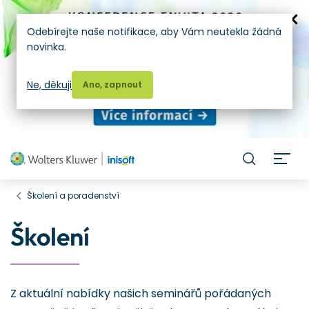
Odebírejte naše notifikace, aby Vám neutekla žádná
novinka.
Ne, děkuji
Ano, zapnout
H
Školení a poradenství
Školení
Z aktuální nabídky našich seminářů pořádaných