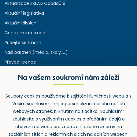
Aktualizace SKLAD Odpadů 8
Aktuální legislativa
Aktuální školení
Centrum informací
Přidejte se k nám
Naši partneři (média, školy, ...)
Převod licence
Reference
Na vašem soukromí nám záleží
Rejstřík používaných zkratek v odpadech
HW & SW požadavky pro náš IS
Soubory cookies používáme k zajištění funkčnosti webu a s
Zpětný odběr
Vaším souhlasem i mj. k personalizaci obsahu našich
webových stránek. Kliknutím na tlačítko „Souhlasím“
souhlasíte s využívaním cookies a předáním údajů o
chování na webu pro zobrazení cílené reklamy na
sociálních sítích a reklamních sítích na dalších webech.