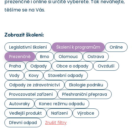
prezenčně i online si určitě vyberete. Tak neváhejte,
těšíme se na Vás.
Zobrazit školení:
Legislativní školení
Školení k programům
Online
Prezenčně
Brno
Olomouc
Ostrava
Praha
Odpady
Obce a odpady
Ovzduší
Vody
Kovy
Stavební odpady
Odpady ze zdravotnictví
Ekologie podniku
Provozovatel zařízení
Přeshraniční přeprava
Autovraky
Konec režimu odpadu
Vedlejší produkt
Nařízení
Výrobce
Dřevní odpad
Zrušit filtry