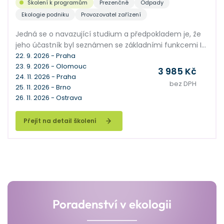
Školení k programům
Prezenčně
Odpady
Ekologie podniku
Provozovatel zařízení
Jedná se o navazující studium a předpokladem je, že
jeho účastník byl seznámen se základními funkcemi IS
ENVITA. Seminář je zaměřen na podrobné vysvětlení
22. 9. 2026 - Praha
23. 9. 2026 - Olomouc
práce s IS ENVITA pro jeho pokročilé uživatele. Společně
3 985 Kč
24. 11. 2026 - Praha
probereme pokročilé funkce v agendách Subjekty a
bez DPH
25. 11. 2026 - Brno
Odpady, vysvětlíme hromadné operace a mnoho
26. 11. 2026 - Ostrava
dalších nadstavbových funkcí, kterými se naučíte
využívat ENVITU na maximum.
Přejít na detail školení
Poradenství v ekologii