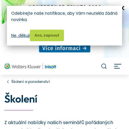
Odebírejte naše notifikace, aby Vám neutekla žádná
novinka.
Ne, děkuji
Ano, zapnout
H
Školení a poradenství
Školení
Z aktuální nabídky našich seminářů pořádaných