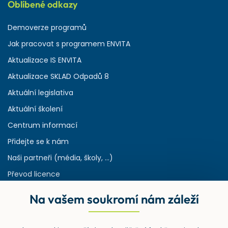
Oblíbené odkazy
Demoverze programů
Jak pracovat s programem ENVITA
Aktualizace IS ENVITA
Aktualizace SKLAD Odpadů 8
Aktuální legislativa
Aktuální školení
Centrum informací
Přidejte se k nám
Naši partneři (média, školy, ...)
Převod licence
Reference
Na vašem soukromí nám záleží
Rejstřík používaných zkratek v odpadech
HW & SW požadavky pro náš IS