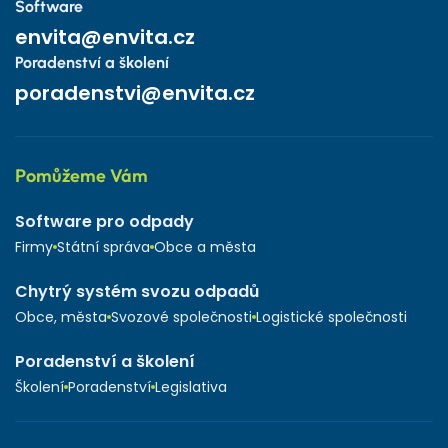
Software
envita@envita.cz
Poradenství a školení
poradenstvi@envita.cz
Pomůžeme Vám
Software pro odpady
Firmy
Státní správa
Obce a města
Chytrý systém svozu odpadů
Obce, města
Svozové společnosti
Logistické společnosti
Poradenství a školení
Školení
Poradenství
Legislativa