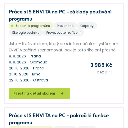
Práce s IS ENVITA na PC - základy používání
programu
Školení k programům
Prezenčně
Odpady
Ekologie podniku
Provozovatel zařízení
Jste – li uživatelem, který se s informačním systémem
ENVITA začíná seznamovat, pak je toto školení přesně
pro vás.
8. 9. 2026 - Praha
9. 9. 2026 - Olomouc
3 985 Kč
20. 10. 2026 - Praha
bez DPH
21. 10. 2026 - Brno
22. 10. 2026 - Ostrava
Přejít na detail školení
Práce s IS ENVITA na PC - pokročilé funkce
programu