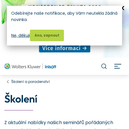
Odebírejte naše notifikace, aby Vám neutekla žádná
novinka.
Ne, děkuji
Ano, zapnout
H
Školení a poradenství
Školení
Z aktuální nabídky našich seminářů pořádaných