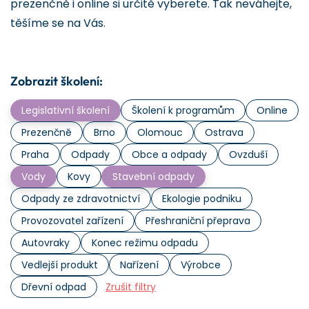
prezenčně i online si určitě vyberete. Tak neváhejte,
těšíme se na Vás.
Zobrazit školení:
Legislativní školení
Školení k programům
Online
Prezenčně
Brno
Olomouc
Ostrava
Praha
Odpady
Obce a odpady
Ovzduší
Vody
Kovy
Stavební odpady
Odpady ze zdravotnictví
Ekologie podniku
Provozovatel zařízení
Přeshraniční přeprava
Autovraky
Konec režimu odpadu
Vedlejší produkt
Nařízení
Výrobce
Dřevní odpad
Zrušit filtry