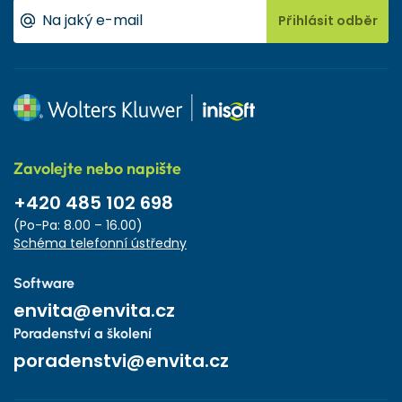
Přihlásit odběr
Zavolejte nebo napište
+420 485 102 698
(Po-Pa: 8.00 – 16.00)
Schéma telefonní ústředny
Software
envita@envita.cz
Poradenství a školení
poradenstvi@envita.cz