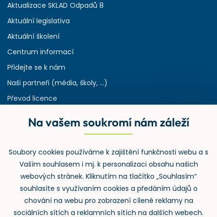
Aktualizace SKLAD Odpadů 8
Aktuální legislativa
Aktuální školení
Centrum informací
Přidejte se k nám
Naši partneři (média, školy, ...)
Převod licence
Reference
Na vašem soukromí nám záleží
Rejstřík používaných zkratek v odpadech
HW & SW požadavky pro náš IS
Soubory cookies používáme k zajištění funkčnosti webu a s
Zpětný odběr
Vaším souhlasem i mj. k personalizaci obsahu našich
webových stránek. Kliknutím na tlačítko „Souhlasím“
souhlasíte s využívaním cookies a předáním údajů o
chování na webu pro zobrazení cílené reklamy na
sociálních sítích a reklamních sítích na dalších webech.